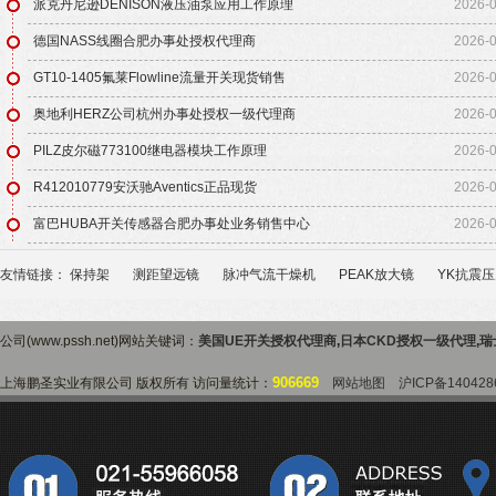
派克丹尼逊DENISON液压油泵应用工作原理
2026-
德国NASS线圈合肥办事处授权代理商
2026-
GT10-1405氟莱Flowline流量开关现货销售
2026-
奥地利HERZ公司杭州办事处授权一级代理商
2026-
PILZ皮尔磁773100继电器模块工作原理
2026-
R412010779安沃驰Aventics正品现货
2026-
富巴HUBA开关传感器合肥办事处业务销售中心
2026-
友情链接：
保持架
测距望远镜
脉冲气流干燥机
PEAK放大镜
YK抗震
公司(www.pssh.net)网站关键词：
美国UE开关授权代理商
,
日本CKD授权一级代理
,
瑞
906669
上海鹏圣实业有限公司 版权所有 访问量统计：
网站地图
沪ICP备140428