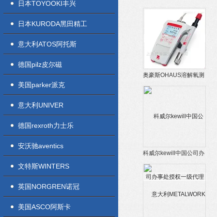
日本TOYOOKI丰兴
南京办事处一级代理
日本KURODA黑田精工
意大利ATOS阿托斯
德国pilz皮尔磁
奥豪斯OHAUS溶解氧测
美国parker派克
定仪沈阳授权代理商
意大利UNIVER
德国rexroth力士乐
安沃驰aventics
科威尔kewill中国公司办
事处授权一级代理商
文特斯WINTERS
英国NORGREN诺冠
美国ASCO阿斯卡