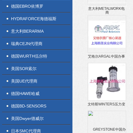
德国EBRO依博罗
意大利METALWORK电
磁阀山东授权总代理
HYDRAFORCE海德福斯
意大利BERARMA
瑞典CEJN代理商
德国WURTH伍尔特
艾格尔ARGAL中国办事
处授权一级代理商
美国SOR索尔
美国UE代理商
德国HAWE哈威
文特斯WINTERS压力变
德国BD-SENSORS
送器山东授权代理商
美国Dwyer德威尔
日本SMC代理商