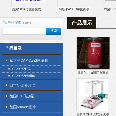
西克SICK传感器授权一
阿斯卡ASCO中国办事
布赫BUCHER
级代理
处一级代理
产品展示
产品目录
意大利CAMOZZI康茂胜
CAMOZZI气缸
德国Perma浙江办事处
CAMOZZI电磁阀
授权一级代理商
日本CKD喜开理
德国P+F倍加福
德国burkert宝德
奥豪斯OHAUS电子天平