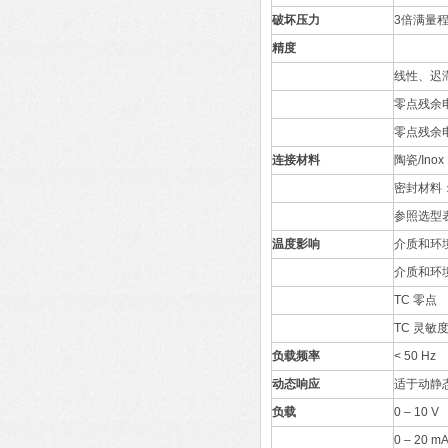
破坏压力
3
倍满量
精度
线性、迟
零点残余
零点残余
连接材料
陶瓷
/Inox
密封材料
参照选型
温度影响
介质和环
介质和环
TC
零点
TC
灵敏
负载频率
< 50 Hz
动态响应
适于动静
负载
0 – 10 
0 – 20 m