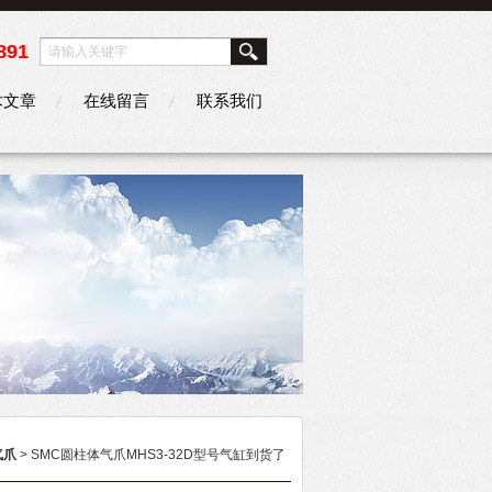
891
术文章
在线留言
联系我们
气爪
> SMC圆柱体气爪MHS3-32D型号气缸到货了