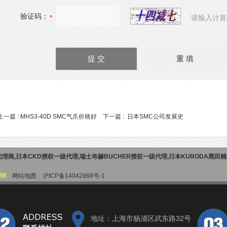
验证码：
请输入计算
上一篇 :
MHS3-40D SMC气爪价格好
下一篇 :
日本SMC公司发展史
代理商
,
日本CKD授权一级代理
,
瑞士布赫BUCHER授权一级代理
,
日本KURODA黑田
98
网站地图
沪ICP备14042868号-1
地址：上海市杨浦区武东路32号