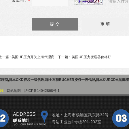
验证码：
请输入计算
上一篇 :
美国UE压力开关上海代理商
下一篇 :
美国UE压力变送器价格好
代理商
,
日本CKD授权一级代理
,
瑞士布赫BUCHER授权一级代理
,
日本KURODA黑田
36
网站地图
沪ICP备14042868号-1
地址：上海市杨浦区武东路32号
海达工业园1号楼201-202室