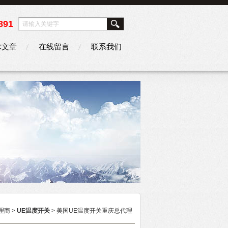
891
术文章
在线留言
联系我们
理商
>
UE温度开关
> 美国UE温度开关重庆总代理