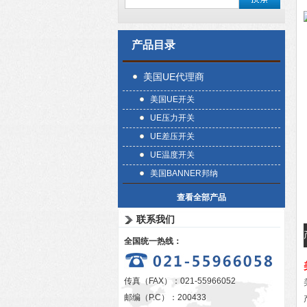
产品目录
美国UE代理商
美国UE开关
UE压力开关
UE差压开关
UE温度开关
美国BANNER邦纳
查看全部产品
联系我们
全国统一热线：
传真（FAX）：021-55966052
邮编（P.C）：200433