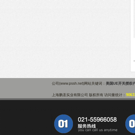
公司(www.pssh.net)网站关键词：
美国UE开关授权
9063
上海鹏圣实业有限公司 版权所有 访问量统计：