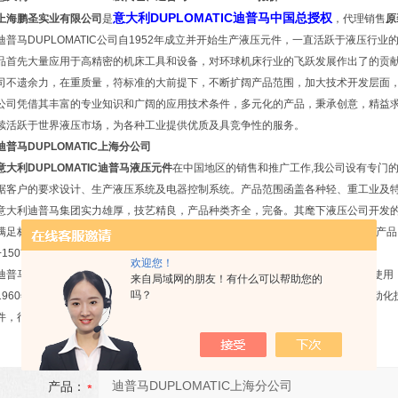
意大利DUPLOMATIC迪普马中国总授权
上海鹏圣实业有限公司
是
，代理销售
原
迪普马DUPLOMATIC公司自1952年成立并开始生产液压元件，一直活跃于液压行
品首先大量应用于高精密的机床工具和设备，对环球机床行业的飞跃发展作出了的贡
司不遗余力，在重质量，符标准的大前提下，不断扩阔产品范围，加大技术开发层面
公司凭借其丰富的专业知识和广阔的应用技术条件，多元化的产品，秉承创意，精益
续活跃于世界液压市场，为各种工业提供优质及具竞争性的服务。
迪普马DUPLOMATIC上海分公司
意大利DUPLOMATIC迪普马液压元件
在中国地区的销售和推广工作,我公司设有专门
据客户的要求设计、生产液压系统及电器控制系统。产品范围函盖各种轻、重工业及
意大利迪普马集团实力雄厚，技艺精良，产品种类齐全，完备。其麾下液压公司开发
满足标准(ISO4401、DIN、SAE等),更加受到军工领域的信任与青睐。其极限温度产品
+150℃），更是在液压领域广泛赢得美誉。
欢迎您！
迪普马自动化公司成立于1952年，当时已专业制造液压仿形阀，供给机床工业界使
来自局域网的朋友！有什么可以帮助您的
吗？
1960年迪普马液压公司成立，并开始发展全线液压组件，同时继承母公司精密自动
件，行销欧美各国，享誉盛名。
产品：