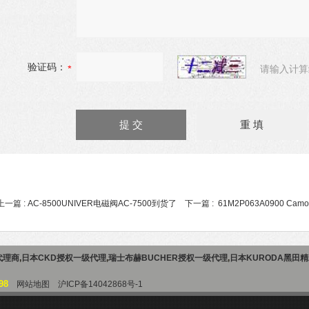
验证码：
请输入计算
上一篇 :
AC-8500UNIVER电磁阀AC-7500到货了
下一篇 :
61M2P063A0900 Ca
代理商
,
日本CKD授权一级代理
,
瑞士布赫BUCHER授权一级代理
,
日本KURODA黑田
98
网站地图
沪ICP备14042868号-1