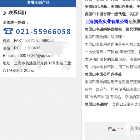
查看全部产品
美国EI代理商、美国EI办事处、美
联系我们
美国EI中国台湾一级代理
、美国E
上海鹏圣实业有限公司
美
是
全国统一热线：
美国EI电磁阀陕西授权一级代理
美国EI流量阀功能原理：
传真（FAX）：021-55966052
美国EI流量用途作用是在阀的进
邮编（P.C）：200433
一台设备等，下同)的流量恒定
E-mail：
960077047@qq.com
力波动所引起的流量偏差。流量
地址：上海市杨浦区武东路32号海达工业
阀，结构各有不同，但工作原理
园1号楼201-202室
美国EI中国公司办事处
美国EI流量阀适用于需要进行流
前的一次调节，即可使系统流量
服“冷热不均”提高供热，空调的
美国EI电磁阀*
、美国EI流量阀大
产品：