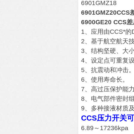
6901GMZ18
6901GMZ20CC
6900GE20 C
1、应用由CCS*的
2、基于航空航天
3、结构坚硬、大
4、设定点可重复
5、抗震动和冲击
6、使用寿命长。
7、高过压保护能
8、电气部件密封
9、多种接液材质
CCS压力开关
6.89～17236kpa