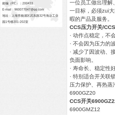
一位员工做出理解
邮编（P.C）：200433
E-mail：
960077047@qq.com
一目标，必须zui
地址：上海市杨浦区武东路32号海达工业
暇的产品及服务。
园1号楼201-202室
CCS压力开关/C
· 动作点稳定，
· 不会因为压力
· 减少了因波动
负面影响。
· 寿命长、稳定性
· 特别适合开关
压力保护、再热蒸
6900GZ20
CCS开关6900GZ
6900GMZ12