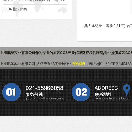
美国Transducer Techniques中国有限公
司
CEJN接头种类
共 5 条记录，当前 1 / 1 
上海鹏圣实业有限公司作为专业的
原装CCS开关代理商授权代理商
,专业提供
原装CC
905409
上海鹏圣实业有限公司 版权所有 访问量统计：
网站地图
沪ICP备140428