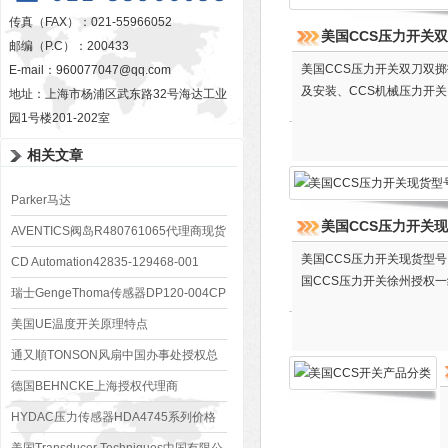
传真（FAX）：021-55966052
美国CCS压力开关
邮编（P.C）：200433
美国CCS压力开关双刀双掷
E-mail：
960077047@qq.com
及安装、CCS机械压力开关
地址：上海市杨浦区武东路32号海达工业
园1号楼201-202室
相关文章
Parker马达
美国CCS压力开关
M5BF0451N03B1M0000052
AVENTICS阀岛R480761065代理商现货
美国CCS压力开关现货型号
报价
CD Automation42835-129468-001
国CCS压力开关徐州授权
瑞士GengeThoma传感器DP120-004CP
订货价格好
美国UE温度开关原理特点
通又順TONSON风扇中国办事处授权总
代理
德国BEHNCKE上海授权代理商
HYDAC压力传感器HDA4745系列价格
好