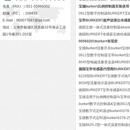
传真（FAX）：021-55966052
宝德burkert比例控制器安装使用
邮编（P.C）：200433
0911型数字控制器BURKERT
E-mail：
960077047@qq.com
宝帝BURKERT超声波液位传感
地址：上海市杨浦区武东路32号海达工业
德国宝德一体式流量控制器&barke
园1号楼201-202室
德国BURKERT传感器宝德传感
00560201burkert有现货
宝德Burkert流量开关burkert宝
0911型数字控制器宝帝burker
8045型电磁流量变送器#BURK
德国宝帝传感器代理商BURKER
8226型BURKERT宝德数字式电
8034型流量指示器@BURKER
德国BURKERT宝帝传感器8201
宝德适用于比例阀控制器%宝帝控制
burkert数字式控制器&宝德09
宝德数字式定时器@burkert10
宝德数字式定时器burkert107
宝德8625-2型一体式温度控制器@