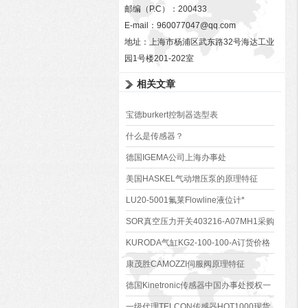
邮编（P.C）：200433
E-mail：
960077047@qq.com
地址：上海市杨浦区武东路32号海达工业
园1号楼201-202室
相关文章
宝德burkert控制器选型表
什么是传感器？
德国IGEMA公司上海办事处
美国HASKEL气动增压泵的原理特征
LU20-5001氟莱Flowline液位计*
SOR真空压力开关403216-A07MH1采购
报价订货
KURODA气缸KG2-100-100-A订货价格
好
康茂胜CAMOZZI伺服阀原理特征
德国Kinetronic传感器中国办事处授权一
级代理商
一级代理TELCON传感器HOT1000现货