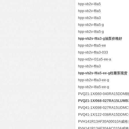
hpp-vb2v-l8a5
hpp-vb2v-f8a5
hpp-vb2v-l8a3
hpp-vb2v-f8a5-g
hpp-vb2v-l8a5-g
hpp-vb2v-f8a3-g油泵价格好
hpp-vb2v-f8a5-ee
hpp-vb2v-f8a3-033
hpp-vd2v-l31a5-ee-a
hpp-vb2v-f8a3
hpp-vb2v-f8a5-ee-g柱塞泵现货
hpp-vb2v-f8a3-ee-g
hpp-vb2v-l8a5-ee-g
PVQ21-1X/060-040RA15DDM
PVQ21-1X/068-027RA15L
PVQ41-1X/098-027RA15UD
PVQ41-1X/122-036RA15DDM
PVH141R13AF30A00010A
PVH141R13AF30AAC010A威