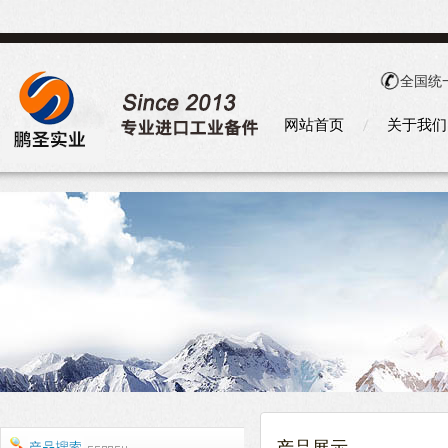
全国统
网站首页
关于我们