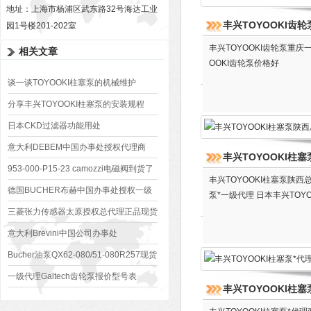
地址：上海市杨浦区武东路32号海达工业
丰兴TOYOOKI齿
园1号楼201-202室
丰兴TOYOOKI齿轮泵重庆
相关文章
OOKI齿轮泵价格好
谈一谈TOYOOKI柱塞泵的机械维护
分享丰兴TOYOOKI柱塞泵的安装规程
日本CKD过滤器功能用处
意大利DEBEM中国办事处授权代理商
丰兴TOYOOKI柱
953-000-P15-23 camozzi电磁阀到货了
丰兴TOYOOKI柱塞泵陕西
德国BUCHER布赫中国办事处授权一级
泵*一级代理 日本丰兴TOYO
代理
三菱张力传感器太原授权总代理正品现货
意大利Brevini中国公司办事处
Bucher油泵QX62-080/51-080R257现货
报价
一级代理Galtech齿轮泵报价型号表
丰兴TOYOOKI柱塞