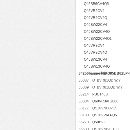
Q45BB6CV4Q5
Q45VR2CV4
Q45VR2CV4Q
Q45BW22CV4
Q45BW22CV4Q
Q45BW22CV4Q1
Q45VR3CV4
Q45VR3CV4Q
Q45BW13CV4
Q45BW13CV4Q
34256banner邦纳Q85BB62LP
35087 OTBVR81QD W/Y
35089 OTBVR81LQD W/Y
35214 PBCT46U
63004 Q60VR3AF2000
63177 QS18VN6LPQ5
63188 QS18VP6LPQ5
65273 Q50BVI
65500 QS18VN6AF100