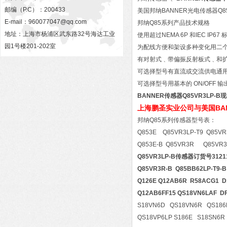
邮编（P.C）：200433
美国邦纳BANNER光电传感器Q
E-mail：
960077047@qq.com
邦纳Q85系列产品技术规格
地址：上海市杨浦区武东路32号海达工业
使用超过NEMA 6P 和IEC IP
园1号楼201-202室
为配线方便和架设多种变化用二
有对射式﹑带偏振反射板式﹑和
可选择型号有直流或交流供电通
可选择型号用基本的 ON/OFF 
BANNER传感器Q85VR3LP-
上海鹏圣实业公司与美国BA
邦纳Q85系列传感器型号表：
Q853E Q85VR3LP-T9 Q85VR
Q853E-B Q85VR3R Q85VR3
Q85VR3LP-B传感器订货号3121
Q85VR3R-B Q85BB62LP-T9-B
Q126E Q12AB6R R58ACG1 D
Q12AB6FF15 QS18VN6LAF 
S18VN6D QS18VN6R QS186
QS18VP6LP S186E S18SN6