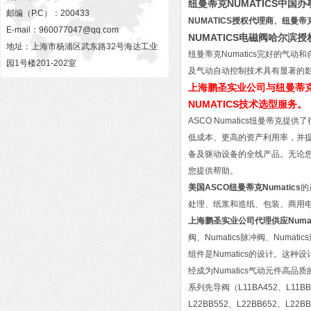
纽曼蒂克NUMATICS中国
邮编（P.C）：200433
NUMATICS授权代理商、纽曼帝
E-mail：
960077047@qq.com
NUMATICS电磁阀哈尔滨
地址：上海市杨浦区武东路32号海达工业
纽曼蒂克Numatics完好的
园1号楼201-202室
及气动自动控制技术具有显著的
上海鹏圣实业公司与纽曼蒂克NU
NUMATICS技术选型服务。
ASCO Numatics纽曼蒂
低成本、更高的资产利用率，并提
备及驱动设备的全线产品。无论您
您提供帮助。
美国ASCO纽曼蒂克Numatics
的
处理、纸浆和造纸、包装、商用
上海鹏圣实业公司代理供应Numati
阀、Numatics脉冲阀、Numat
组件是Numatics的设计。这种
经成为Numatics气动元件高品质的
系列先导阀（L11BA452、L11BB4
L22BB552、L22BB652、L2