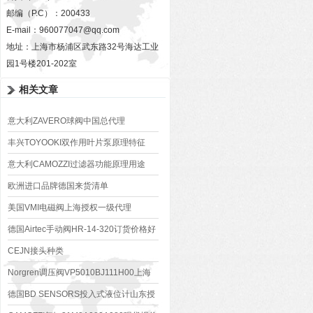
邮编（P.C）：200433
E-mail：
960077047@qq.com
地址：上海市杨浦区武东路32号海达工业
园1号楼201-202室
相关文章
意大利ZAVERO球阀中国总代理
丰兴TOYOOKI双作用叶片泵原理特征
意大利CAMOZZI过滤器功能原理用途
欧洲进口品牌德国来货清单
美国VMI电磁阀上海授权一级代理
德国Airtec手动阀HR-14-320订货价格好
CEJN接头种类
Norgren调压阀VP5010BJ111H00上海
有现货
德国BD SENSORS投入式液位计山东授