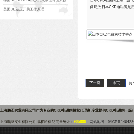
德国BD SENSORS投入式液位计山东授
日本CKD电磁阀上海一级代
阀现货 日本CKD电磁阀
权代理商
美国UE差压开关工作原理
下一页
末页
共 
上海鹏圣实业有限公司作为专业的
CKD电磁阀授权代理商
,专业提供
CKD电磁阀一级
905898
上海鹏圣实业有限公司 版权所有 访问量统计：
网站地图
沪ICP备140428