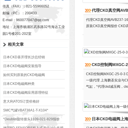
传真（FAX）：021-55966052
代理CKD真空阀AVB2
邮编（P.C）：200433
代理CKD真空阀AVB237
E-mail：
960077047@qq.com
原装CKD真空阀报价 CK
地址：上海市杨浦区武东路32号海达工业
园1号楼201-202室
相关文章
日本CKD喜开理长沙总经销
CKD控制阀MXGC-25
日本CKD电磁阀安装指导
CKD控制阀MXGC-25-0
如何买到原装的CKD电磁阀
一级代理 上海鹏圣实业与C
日本CKD电磁阀种类
气缸，*代理ckd减压阀，
日本CKD电磁阀应用原理特征
意大利ATOS订货价格好
SMC气罐VBAT38A1-T-X104*
日本CKD电磁阀上
*Deublin旋转接头1109-021-829报价