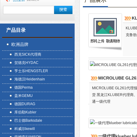
产品展示
K
KLU
产品目录
克鲁勃
欧洲品牌
西克SICK代理商
贺德克HYDAC
亨士乐HENGSTLER
MICROLUBE GL
海德汉Heidenhain
德国Perma
MICROLUBE GL261代
货 黑龙江KLUBER代理商
盖米GEMU
通一级代理
德国DURAG
库伯勒Kubler
巴士德Barksdale
科威尔kewill
一级代理klueber l