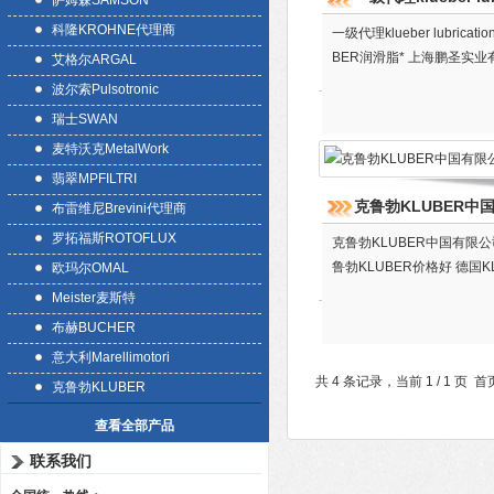
萨姆森SAMSON
科隆KROHNE代理商
一级代理klueber lubr
BER润滑脂* 上海鹏圣实业
艾格尔ARGAL
波尔索Pulsotronic
瑞士SWAN
麦特沃克MetalWork
翡翠MPFILTRI
克鲁勃KLUBER中
布雷维尼Brevini代理商
罗拓福斯ROTOFLUX
克鲁勃KLUBER中国有限公
鲁勃KLUBER价格好 德国
欧玛尔OMAL
Meister麦斯特
布赫BUCHER
意大利Marellimotori
共 4 条记录，当前 1 / 1 
克鲁勃KLUBER
查看全部产品
联系我们