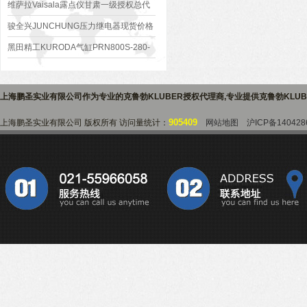
维萨拉Vaisala露点仪甘肃一级授权总代
理
骏全兴JUNCHUNG压力继电器现货价格
好
黑田精工KURODA气缸PRN800S-280-
40价格好
上海鹏圣实业有限公司作为专业的
克鲁勃KLUBER授权代理商
,专业提供
克鲁勃KLU
905409
上海鹏圣实业有限公司 版权所有 访问量统计：
网站地图
沪ICP备140428