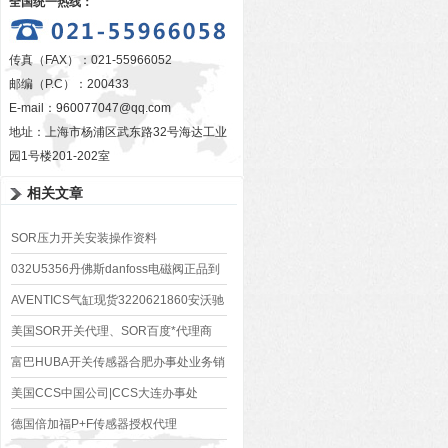
全国统一热线：
传真（FAX）：021-55966052
邮编（P.C）：200433
E-mail：
960077047@qq.com
地址：上海市杨浦区武东路32号海达工业
园1号楼201-202室
相关文章
SOR压力开关安装操作资料
032U5356丹佛斯danfoss电磁阀正品到
货了
AVENTICS气缸现货3220621860安沃驰
太原授权代理商
美国SOR开关代理、SOR百度*代理商
富巴HUBA开关传感器合肥办事处业务销
售中心
美国CCS中国公司|CCS大连办事处
德国倍加福P+F传感器授权代理