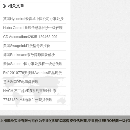
相关文章
英国Hycontrol爱肯卓中国公司办事处授
权代理商
Huba Control差压传感器长沙一级代理
CD Automation42835-129468-001
美国Swagelok订货型号表报价
德国Brinkmann泵故障原因及解决
索特Sauter中国办事处授权一级总代理
R412010779安沃驰Aventics正品现货
意大利ODE电磁阀代理
NACHI不二越VDR系列变量叶片泵
774318Pilz继电器兰州现货代理
上海鹏圣实业有限公司作为专业的
EBRO球阀授权代理商
,专业提供
EBRO球阀一级