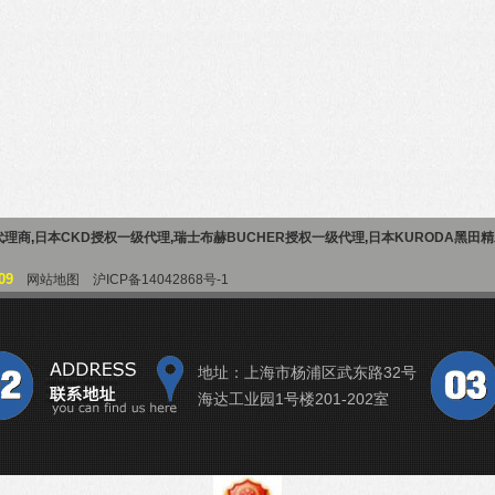
代理商
,
日本CKD授权一级代理
,
瑞士布赫BUCHER授权一级代理
,
日本KURODA黑田
09
网站地图
沪ICP备14042868号-1
地址：上海市杨浦区武东路32号
海达工业园1号楼201-202室