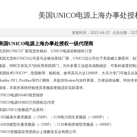
美国UNICO电源上海办事处
更新时间：2021-04-22 点击次数：22
美国UNICO电源上海办事处授权一级代理商
尤尼科UNICO厂家现货价格好、UNICO电源采购报价订货
美国尤尼科UNICO公司是马达驱动系统厂商，UNICO总公司位于美国威士康星州，创立于
频器，同时又有实力*的应用系统部门，为许多重工业提供成熟稳定，可靠的速度控制
美国技术UNICO*，坚固耐用，能耗低，效率高马力达1200HP，大马力专门可做主从架构，擅
Bradley DF1, Profibus等PLC网络，并提供Modem与光纤界面，方便远程诊
领域，丰富的系统经验使其变频器更能适应实际需求。
UNICO电源916403现货报价
UNICO电源919665兰州授权总代理
美国UNICO变频器产品系列：
1105磁束矢量变频器（~25HP）；1130电力回生变频器（~100HP）；
2420功能型矢量变频器（~25HP）；1110单相变相型变频器（~100HP）
UNICO变频器应用系统@上海鹏圣实业有限公司