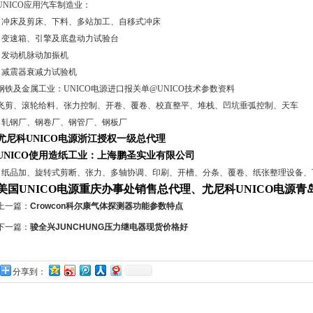
UNICO应用汽车制造业：
· 冲床及剪床、下料、多站加工、自移式冲床
· 变速箱、引擎及底盘动力试验台
· 发动机脉动加振机
· 减震器衰减力试验机
钢铁及金属工业：UNICO电源进口报关单@UNICO技术参数资料
飞剪、滚轮给料、张力控制、开卷、覆卷、校直整平、堆栈、凹坑垂弧控制、天车
· 轧钢厂、钢卷厂、钢管厂、钢板厂
尤尼科UNICO电源浙江授权一级总代理
UNICO使用造纸工业：上海鹏圣实业有限公司
· 纸品加、旋转式剪断、张力、多轴协调、印刷、开槽、分条、覆卷、纸张整理设备、
美国UNICO电源重庆办事处销售总代理、尤尼科UNICO电源青
上一篇：
Crowcon科尔康气体探测器功能参数特点
下一篇：
骏全兴JUNCHUNG压力继电器现货价格好
分享到：