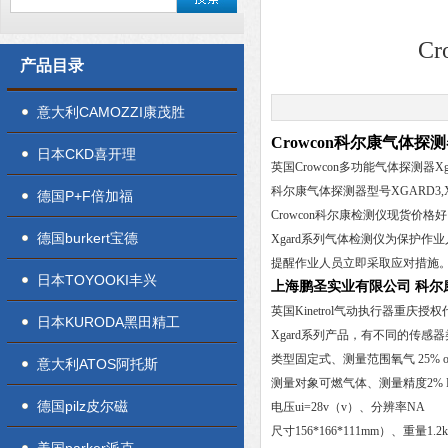
C
产品目录
意大利CAMOZZI康茂胜
Crowcon科尔康气体
日本CKD喜开理
英国Crowcon多功能气体探测器Xg
科尔康气体探测器型号XGARD3,XG
德国P+F倍加福
Crowcon科尔康检测仪现货价格好、
德国burkert宝德
Xgard系列气体检测仪为保护
提醒作业人员立即采取应对措施
日本TOYOOKI丰兴
上海鹏圣实业有限公司 科尔康
英国Kinetrol气动执行器重庆授
日本KURODA黑田精工
Xgard系列产品，有不同的传
类型固定式、测量范围氧气 25% o
意大利ATOS阿托斯
测量对象可燃气体、测量精度2% 
德国pilz皮尔磁
电压ui=28v（v）、分辨率NA
尺寸156*166*111mm）、重量1.2