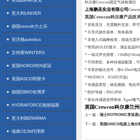
美国parker派克
科尔康Crowcon固定气体检测仪
上海鹏圣实业有限公司
Cro
意大利UNIVER
英国Crowcon科尔康产品技
* 安装灵活，无需额外支架，即
德国rexroth力士乐
* 引导式操作菜单，简单易用
安沃驰aventics
* 非侵入式磁棒校准，现场无需
* 明亮的OLED显示，满足低温环
文特斯WINTERS
* 一体式声光报警，110dB@10cm
* 不同类型、多种传感器配置，
英国NORGREN诺冠
* 丰富的输出信号，除4-20m
* MODBUS、HART(可选)
美国ASCO阿斯卡
* 传感器类型：催化燃烧、电化学、
德国EBRO依博罗
* 防护等级：IP65,IP66
* 探头传感器使用寿命: Xgard毒气:
HYDRAFORCE海德福斯
英国Crowcon科尔康
上一篇：
瑞士ROTRONIC变送
意大利BERARMA
下一篇：
美国UNICO电源上海
瑞典CEJN代理商