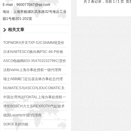
共 2 条记录，当前 1 / 1 
E-mail：
960077047@qq.com
地址：上海市杨浦区武东路32号海达工业
园1号楼201-202室
相关文章
TOPWORX开关TXP-52CGNMM现货价
格好
日本NABTESCO换向阀PSC-46-P价格
好
ASCO电磁阀833-354701010799订货价
格好
法勒Vahle上海办事处授权一级代理商
瑞士ABB阀门定位器吉林办事处总代理
NUMATICS与ASCO与JOUCOMATIC关
系
中国台湾鸿达FONTAL上海办事处授权一
级代理商
博世BOSCH力士乐REXROTH气缸技术
参数原理
德国Leistritz中国*代理商
SOR开关的功能