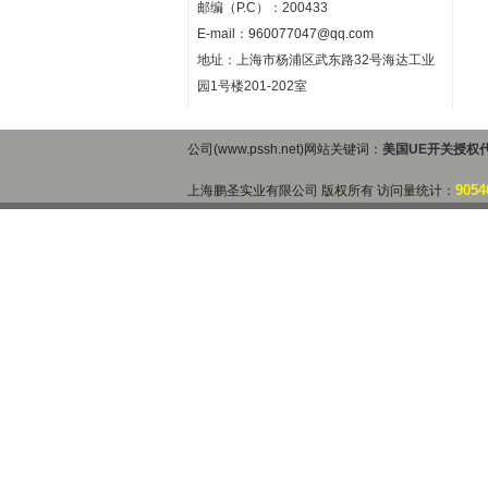
邮编（P.C）：200433
E-mail：
960077047@qq.com
地址：上海市杨浦区武东路32号海达工业
园1号楼201-202室
公司(www.pssh.net)网站关键词：
美国UE开关授权
9054
上海鹏圣实业有限公司 版权所有 访问量统计：