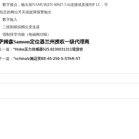
- 数字接点，输出按NAMUR(EN 60947-5-6)连接或直接到P LC，可
组态的阀位开关或故障报警输出
- 数字输入
- 二线制模拟阀位变送器
- 强制排空功能（电磁阀功能）
萨姆森Samson定位器兰州授权一级代理商
上一篇：
*Huba压力传感器525.9230031311现货价
格好
下一篇：
*schmalz施迈茨BE-65-250-S-STAR-ST