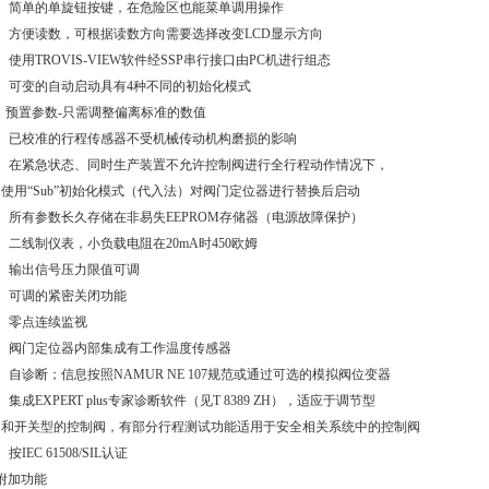
• 简单的单旋钮按键，在危险区也能菜单调用操作
• 方便读数，可根据读数方向需要选择改变LCD显示方向
• 使用TROVIS-VIEW软件经SSP串行接口由PC机进行组态
• 可变的自动启动具有4种不同的初始化模式
• 预置参数-只需调整偏离标准的数值
• 已校准的行程传感器不受机械传动机构磨损的影响
• 在紧急状态、同时生产装置不允许控制阀进行全行程动作情况下，
使用“Sub”初始化模式（代入法）对阀门定位器进行替换后启动
• 所有参数长久存储在非易失EEPROM存储器（电源故障保护）
• 二线制仪表，小负载电阻在20mA时450欧姆
• 输出信号压力限值可调
• 可调的紧密关闭功能
• 零点连续监视
• 阀门定位器内部集成有工作温度传感器
• 自诊断；信息按照NAMUR NE 107规范或通过可选的模拟阀位变器
• 集成EXPERT plus专家诊断软件（见T 8389 ZH），适应于调节型
和开关型的控制阀，有部分行程测试功能适用于安全相关系统中的控制阀
• 按IEC 61508/SIL认证
附加功能