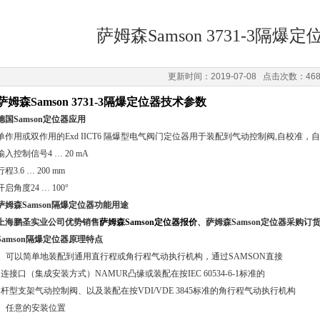
萨姆森Samson 3731-3隔
更新时间：2019-07-08 点击次数：46
萨姆森Samson 3731-3隔爆定位器技术参数
德国Samson定位器应用
单作用或双作用的Exd IICT6 隔爆型电气阀门定位器用于装配到气动控制阀,自校准
输入控制信号4 … 20 mA
行程3.6 … 200 mm
开启角度24 … 100°
萨姆森Samson隔爆定位器功能用途
上海鹏圣实业公司优势销售
萨姆森Samson定位器报价
、萨姆森Samson定位器采购订
Samson隔爆定位器原理特点
• 可以简单地装配到通用直行程或角行程气动执行机构，通过SAMSON直接
连接口（集成安装方式）NAMUR凸缘或装配在按IEC 60534-6-1标准的
杆型支架气动控制阀、以及装配在按VDI/VDE 3845标准的角行程气动执行机构
• 任意的安装位置