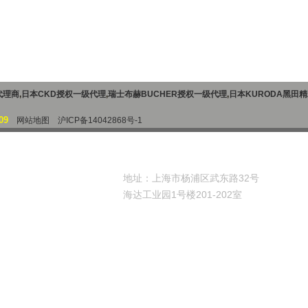
代理商
,
日本CKD授权一级代理
,
瑞士布赫BUCHER授权一级代理
,
日本KURODA黑田
09
网站地图
沪ICP备14042868号-1
地址：上海市杨浦区武东路32号
海达工业园1号楼201-202室