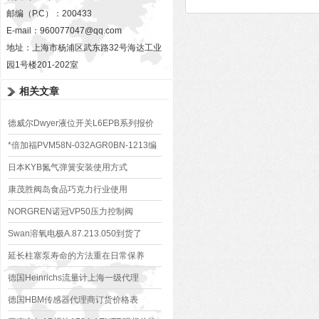
邮编（P.C）：200433
E-mail：
960077047@qq.com
地址：上海市杨浦区武东路32号海达工业
园1号楼201-202室
相关文章
德威尔Dwyer液位开关L6EPB系列报价
型号表
*倍加福PVM58N-032AGR0BN-1213编
码器
日本KYB氮气弹簧安装使用方式
康茂胜阀岛食品巧克力行业使用
NORGREN诺冠VP50压力控制阀
VP5006BJ111H00价格好
Swan溶氧电极A.87.213.050到货了
延长柱塞泵寿命的方法重在日常保养
德国Heinrichs流量计上海一级代理
德国HBM传感器代理商订货价格表