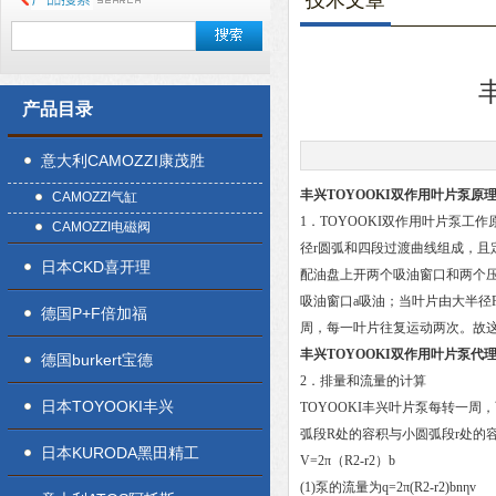
技术文章
产品目录
意大利CAMOZZI康茂胜
丰兴TOYOOKI双作用叶片泵原
CAMOZZI气缸
1．TOYOOKI双作用叶片泵
CAMOZZI电磁阀
径r圆弧和四段过渡曲线组成，且
日本CKD喜开理
配油盘上开两个吸油窗口和两个压
吸油窗口a吸油；当叶片由大半径
德国P+F倍加福
周，每一叶片往复运动两次。故
丰兴TOYOOKI双作用叶片泵代
德国burkert宝德
2．排量和流量的计算
日本TOYOOKI丰兴
TOYOOKI丰兴叶片泵每转一周
弧段R处的容积与小圆弧段r处的
日本KURODA黑田精工
V=2π（R2-r2）b
(1)泵的流量为q=2π(R2-r2)bnηv