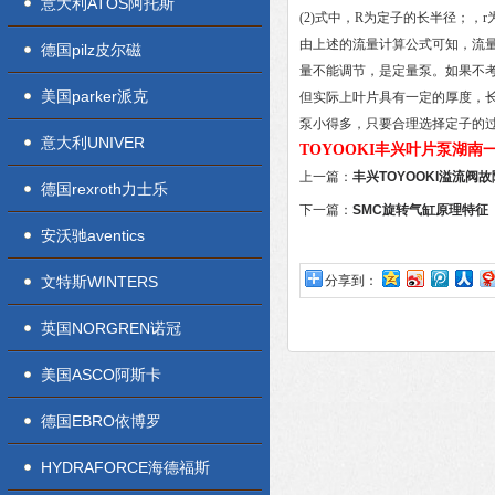
意大利ATOS阿托斯
(2)式中，R为定子的长半径；，
由上述的流量计算公式可知，流
德国pilz皮尔磁
量不能调节，是定量泵。如果不
美国parker派克
但实际上叶片具有一定的厚度，
泵小得多，只要合理选择定子的过
意大利UNIVER
TOYOOKI丰兴叶片泵湖南
上一篇：
丰兴TOYOOKI溢流阀
德国rexroth力士乐
下一篇：
SMC旋转气缸原理特征
安沃驰aventics
文特斯WINTERS
分享到：
英国NORGREN诺冠
美国ASCO阿斯卡
德国EBRO依博罗
HYDRAFORCE海德福斯