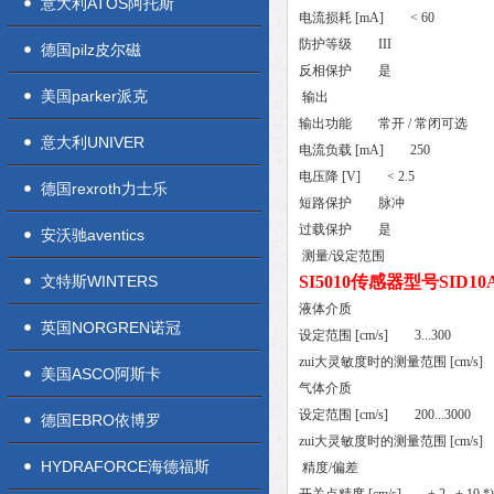
意大利ATOS阿托斯
电流损耗 [mA] < 60
防护等级 III
德国pilz皮尔磁
反相保护 是
美国parker派克
输出
输出功能 常开 / 常闭可选
意大利UNIVER
电流负载 [mA] 250
电压降 [V] < 2.5
德国rexroth力士乐
短路保护 脉冲
过载保护 是
安沃驰aventics
测量/设定范围
文特斯WINTERS
SI5010传感器型号SID10
液体介质
英国NORGREN诺冠
设定范围 [cm/s] 3...300
zui大灵敏度时的测量范围 [cm/s] 3
美国ASCO阿斯卡
气体介质
设定范围 [cm/s] 200...3000
德国EBRO依博罗
zui大灵敏度时的测量范围 [cm/s] 2
HYDRAFORCE海德福斯
精度/偏差