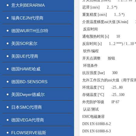
开关点精度 [cm/s] ± 2...± 10 *)
意大利BERARMA
迟滞 [cm/s] 2...5 *)
重复精度 [cm/s] 1...5 *)
瑞典CEJN代理商
介质温度梯度zui大值 [K/min] 3
反应时间
德国WURTH伍尔特
通电预热时间 [s] 10
美国SOR索尔
反应时间 [s] 1...2 ***) / 1...10 
软件/编程
美国UE代理商
开关点调整 按钮
环境条件
德国HAWE哈威
抗压强度 [bar] 300
允许工作压力的zui大值（用于应用程
德国BD-SENSORS
环境温度 [°C] -25...80
美国Dwyer德威尔
存储温度 [°C] -25...100
外壳防护等级 IP 67
日本SMC代理商
认证/测试
EMC电磁兼容
德国VEGA代理商
DIN EN 61000-6-2
DIN EN 61000-6-3
FLOWSERVE福斯