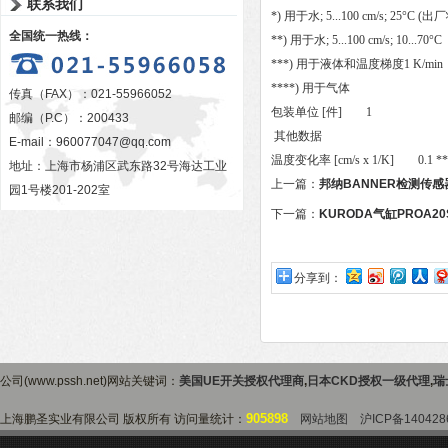
联系我们
*) 用于水; 5...100 cm/s; 25°C (
全国统一热线：
**) 用于水; 5...100 cm/s; 10...70°C
***) 用于液体和温度梯度1 K/min
****) 用于气体
传真（FAX）：021-55966052
包装单位 [件] 1
邮编（P.C）：200433
其他数据
E-mail：
960077047@qq.com
温度变化率 [cm/s x 1/K] 0.1 **
地址：上海市杨浦区武东路32号海达工业
上一篇：
邦纳BANNER检测传感
园1号楼201-202室
好
下一篇：
KURODA气缸PROA20
分享到：
公司(www.pssh.net)网站关键词：
美国UE开关授权代理商
,
日本CKD授权一级代理
,
瑞
905898
上海鹏圣实业有限公司 版权所有 访问量统计：
网站地图
沪ICP备140428