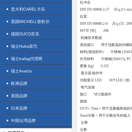
抗冲击
意大利CAREL卡乐
DIN EN 60068-2-27: 50 g (11 ms
抗震
英国MICHELL密析尔
DIN EN 60068-2-6: 20 g (55...20
MTTF [年] 298
德国SUCO苏克
机械技术数据
系统接口 用于适配器的内螺纹M18
瑞士Huba富巴
材料(潮湿部件) 不锈钢 (316S12); O形
瑞士trafag代理商
外壳材料 不锈钢(304S15); PC (Poly
重量 [kg] 0.235
瑞士Axetris
显示器/操作件
功能显示 LED 10个LED, 3色
欧洲品牌
电气连接
接口 M12接插件
美国品牌
接线
日本品牌
OUT1 / Data = 用于流量
Teach示教 = 用于示教信号的输入
中国台湾品牌
注释
注释