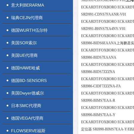
SRD991-CDNS6EA4NY-V01
意大利BERARMA
ECKARDT/FOXBORO ECKAR
SRD991-CDNS7FAANR-V01
瑞典CEJN代理商
ECKARDT/FOXBORO ECKAR
SRD991-BHNS7EA4NY-V01
德国WURTH伍尔特
ECKARDT/FOXBORO ECKAR
美国SOR索尔
SRI986-BIDS6EAANA上海鹏
ECKARDT/FOXBORO ECKAR
美国UE代理商
SRI986-BIDS7EAANA
ECKARDT/FOXBORO ECKAR
德国HAWE哈威
SRI986-BIDS7ZZZNA
ECKARDT/FOXBORO ECKARD
德国BD-SENSORS
SRI986-CIDF7ZZZNA-FA
美国Dwyer德威尔
ECKARDT/FOXBORO ECKAR
SRI990-BIMS7EAA-R
日本SMC代理商
ECKARDT/FOXBORO ECKAR
SRI990-BIMS7EAA-Y
德国VEGA代理商
ECKARDT/FOXBORO ECKARD
定位器 SRI990-BIMS7EAA-Y/EB
FLOWSERVE福斯