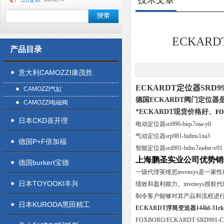
技术文章
ECKARD
产品目录
意大利CAMOZZI康茂胜
ECKARDT定位器SRD99
CAMOZZI气缸
德国ECKARDT阀门定位器
CAMOZZI电磁阀
*ECKARDT现货价格好、
F
日本CKD喜开理
电动定位器sri990-biqs7eaa-y0
气动定位器srp981-bidms1na3
德国P+F倍加福
智能定位器srd991-bdns7ea4nr-v01
上海鹏圣实业公司优势销售F
德国burkert宝德
一级代理英维思invensys
日本TOYOOKI丰兴
绩效和盈利能力。invensy
制令客户能够对其产品和流程进
日本KURODA黑田精工
ECKARDT浮筒变送器144ld-31rk
FOXBORO/ECKARDT SRD991-C