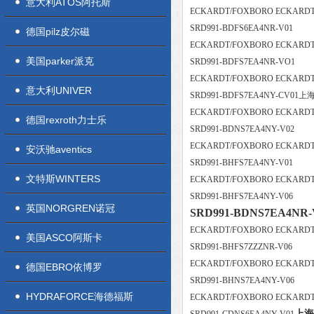
意大利ATOS阿托斯
ECKARDT/FOXBORO ECKAR
SRD991-BDFS6EA4NR-V01
德国pilz皮尔磁
ECKARDT/FOXBORO ECKAR
美国parker派克
SRD991-BDFS7EA4NR-VO1
ECKARDT/FOXBORO ECKAR
意大利UNIVER
SRD991-BDFS7EA4NY-CV
ECKARDT/FOXBORO ECKAR
德国rexroth力士乐
SRD991-BDNS7EA4NY-V02
ECKARDT/FOXBORO ECKAR
安沃驰aventics
SRD991-BHFS7EA4NY-V01
文特斯WINTERS
ECKARDT/FOXBORO ECKAR
SRD991-BHFS7EA4NY-V06
英国NORGREN诺冠
SRD991-BDNS7EA4
ECKARDT/FOXBORO ECKAR
美国ASCO阿斯卡
SRD991-BHFS7ZZZNR-V06
ECKARDT/FOXBORO ECKAR
德国EBRO依博罗
SRD991-BHNS7EA4NY-V06
HYDRAFORCE海德福斯
ECKARDT/FOXBORO ECKAR
上海