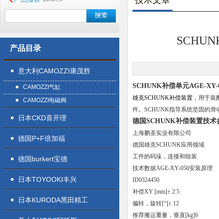
技术文章
SCHU
产品目录
意大利CAMOZZI康茂胜
SCHUNK补偿单元AGE-XY
CAMOZZI气缸
雄克SCHUNK补偿装置
，用于装
CAMOZZI电磁阀
件。SCHUNK指导系统坚固的
日本CKD喜开理
德国SCHUNK补偿装置技
上海鹏圣实业有限公司
德国P+F倍加福
德国雄克SCHUNK应用领域
工件的码垛，连接和组装
德国burkert宝德
技术数据AGE-XY-050安装原理
日本TOYOOKI丰兴
ID0324450
补偿XY [mm]± 2.5
日本KURODA黑田精工
偏转，旋转[°]± 12
推荐搬运重量，垂直[kg]6