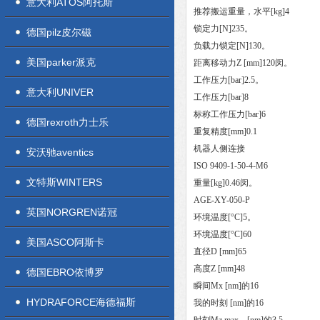
意大利ATOS阿托斯
推荐搬运重量，水平[kg]4
锁定力[N]235。
德国pilz皮尔磁
负载力锁定[N]130。
美国parker派克
距离移动力Z [mm]120闵。
工作压力[bar]2.5。
意大利UNIVER
工作压力[bar]8
标称工作压力[bar]6
德国rexroth力士乐
重复精度[mm]0.1
机器人侧连接
安沃驰aventics
ISO 9409-1-50-4-M6
文特斯WINTERS
重量[kg]0.46闵。
AGE-XY-050-P
英国NORGREN诺冠
环境温度[°C]5。
环境温度[°C]60
美国ASCO阿斯卡
直径D [mm]65
高度Z [mm]48
德国EBRO依博罗
瞬间Mx [nm]的16
HYDRAFORCE海德福斯
我的时刻 [nm]的16