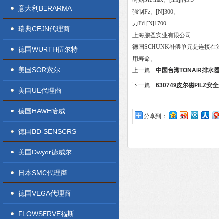
时刻Mz max。[nm]的3.5
意大利BERARMA
强制Fz。[N]300。
力Fd [N]1700
瑞典CEJN代理商
上海鹏圣实业有限公司
德国SCHUNK补偿单元是连接
德国WURTH伍尔特
用寿命。
美国SOR索尔
上一篇：
中国台湾TONAIR排水器
下一篇：
630749皮尔磁PILZ
美国UE代理商
德国HAWE哈威
分享到：
德国BD-SENSORS
美国Dwyer德威尔
日本SMC代理商
德国VEGA代理商
FLOWSERVE福斯