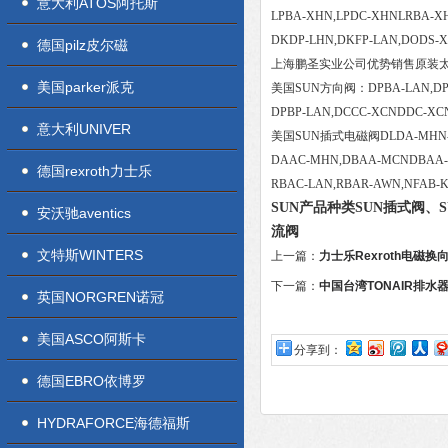
意大利ATOS阿托斯
LPBA-XHN,LPDC-XHNLRBA-X
DKDP-LHN,DKFP-LAN,DODS-
德国pilz皮尔磁
上海鹏圣实业公司优势销售原装太
美国parker派克
美国SUN方向阀：DPBA-LAN,DPCB
DPBP-LAN,DCCC-XCNDDC-XCN
意大利UNIVER
美国SUN插式电磁阀DLDA-MHN-22
DAAC-MHN,DBAA-MCNDBAA-
德国rexroth力士乐
RBAC-LAN,RBAR-AWN,NFAB
SUN产品种类SUN插式阀、
安沃驰aventics
流阀
文特斯WINTERS
上一篇：
力士乐Rexroth电磁
下一篇：
中国台湾TONAIR排水器
英国NORGREN诺冠
美国ASCO阿斯卡
分享到：
德国EBRO依博罗
HYDRAFORCE海德福斯