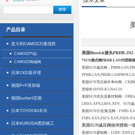
技术文章
美
产品目录
意大利CAMOZZI康茂胜
美国Beswick接头PRDB-2N2
CAMOZZI气缸
*SUN插式阀PRDB-LAN代理商
CAMOZZI电磁阀
美国SUN减压阀：PBBB-LAN,PBDB-
日本CKD喜开理
PPHB-LAN,PRDB-LANPRFB-LA
美国SUN导压操作单向阀：CKBB-XCN
德国P+F倍加福
货报价101NN-K3-N4-CIA
美国SUN优先流量控制阀：FRBA-XAN
德国burkert宝德
LHDA-XFN,LHFA-XFN、SUN
日本TOYOOKI丰兴
美国SUN分流/集流阀：FSBD-XAN,F
FSBS-XAN,FSCS-XAN,FSDS-X
日本KURODA黑田精工
美国SUN减压阀徐州授权一
美国SUN逻辑阀：LODC-XDN,LOFC