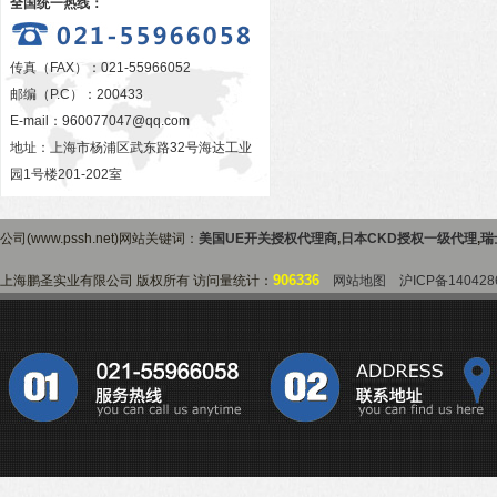
全国统一热线：
传真（FAX）：021-55966052
邮编（P.C）：200433
E-mail：
960077047@qq.com
地址：上海市杨浦区武东路32号海达工业
园1号楼201-202室
公司(www.pssh.net)网站关键词：
美国UE开关授权代理商
,
日本CKD授权一级代理
,
瑞
906336
上海鹏圣实业有限公司 版权所有 访问量统计：
网站地图
沪ICP备140428