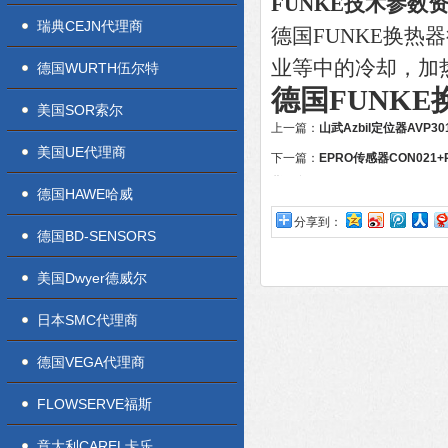
FUNKE技术参数
瑞典CEJN代理商
德国FUNKE换
业等中的冷却，加
德国WURTH伍尔特
德国FUNK
美国SOR索尔
上一篇：
山武Azbil定位器AVP3
美国UE代理商
好
下一篇：
EPRO传感器CON021+PR
货一套
德国HAWE哈威
分享到：
德国BD-SENSORS
美国Dwyer德威尔
日本SMC代理商
德国VEGA代理商
FLOWSERVE福斯
意大利CAREL卡乐