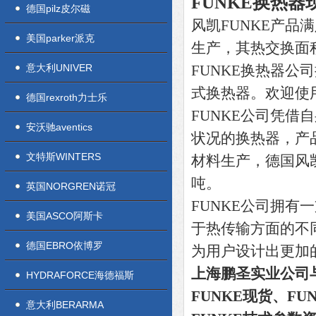
FUNKE换热器
德国pilz皮尔磁
风凯FUNKE产品
美国parker派克
生产，其热交换面积
意大利UNIVER
FUNKE换热器公
式换热器。欢迎使用
德国rexroth力士乐
FUNKE公司凭
安沃驰aventics
状况的换热器，产
文特斯WINTERS
材料生产，德国风凯
吨。
英国NORGREN诺冠
FUNKE公司拥
美国ASCO阿斯卡
于热传输方面的不
德国EBRO依博罗
为用户设计出更加
上海鹏圣实业公司与
HYDRAFORCE海德福斯
FUNKE现货、FU
意大利BERARMA