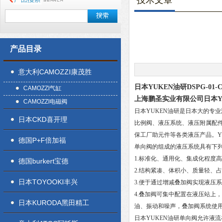
技术文章
产品目录
意大利CAMOZZI康茂胜
日本YUKEN油研DSPG-01-
CAMOZZI气缸
上海鹏圣实业有限公司日本Y
CAMOZZI电磁阀
日本YUKEN油研是日本大的专
日本CKD喜开理
比例阀、液压系统、液压附属配
保工厂助元件等各类液压产品。Y
德国P+F倍加福
单向阀的组成的液压系统具有下
1.标准化、通用化、集成化程度
德国burkert宝德
2.结构紧凑、体积小、质量轻、
日本TOYOOKI丰兴
3.便于通过增减叠加阀实现液压
4.叠加阀可集中配置在液压站上
日本KURODA黑田精工
油、振动和噪声，叠加阀系统使
日本YUKEN油研单向阀允许液