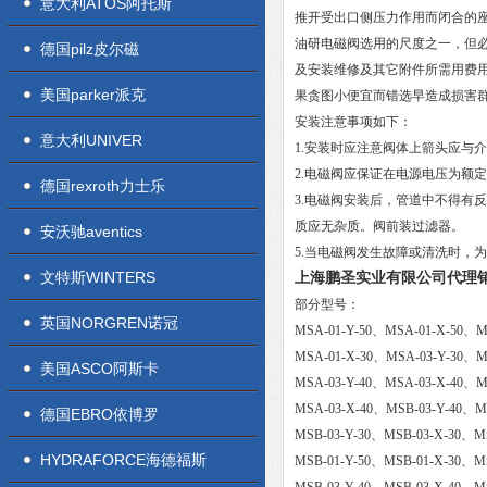
意大利ATOS阿托斯
推开受出口侧压力作用而闭合的
油研电磁阀选用的尺度之一，但
德国pilz皮尔磁
及安装维修及其它附件所需用费
美国parker派克
果贪图小便宜而错选早造成损害
安装注意事项如下：
意大利UNIVER
1.安装时应注意阀体上箭头应与
2.电磁阀应保证在电源电压为额定
德国rexroth力士乐
3.电磁阀安装后，管道中不得有
质应无杂质。阀前装过滤器。
安沃驰aventics
5.当电磁阀发生故障或清洗时，
文特斯WINTERS
上海鹏圣实业有限公司代理销
部分型号：
英国NORGREN诺冠
MSA-01-Y-50、MSA-01-X-50、MS
MSA-01-X-30、MSA-03-Y-30、M
美国ASCO阿斯卡
MSA-03-Y-40、MSA-03-X-40、MS
MSA-03-X-40、MSB-03-Y-40、MS
德国EBRO依博罗
MSB-03-Y-30、MSB-03-X-30、MS
HYDRAFORCE海德福斯
MSB-01-Y-50、MSB-01-X-30、MS