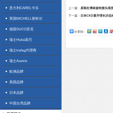
意大利CAREL卡乐
上一篇：
原装杜博林旋转接头现货D
总经销
下一篇：
日本CKD喜开理长沙总
英国MICHELL密析尔
德国SUCO苏克
分享到：
瑞士Huba富巴
瑞士trafag代理商
瑞士Axetris
欧洲品牌
美国品牌
日本品牌
中国台湾品牌