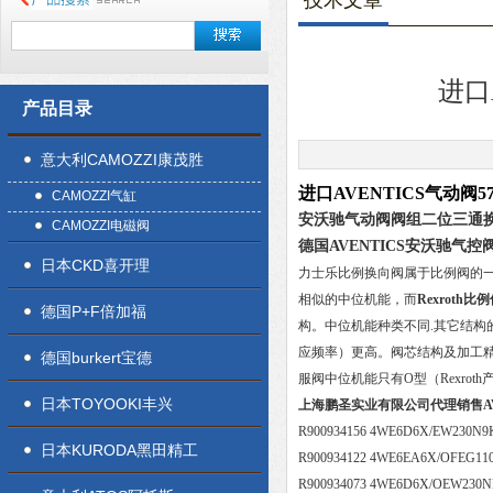
技术文章
进口A
产品目录
意大利CAMOZZI康茂胜
进口AVENTICS气动阀579
CAMOZZI气缸
安沃驰气动阀阀组二位三通换
CAMOZZI电磁阀
德国AVENTICS安沃驰气
日本CKD喜开理
力士乐比例换向阀属于比例阀的
相似的中位机能，而
Rexroth比
德国P+F倍加福
构。中位机能种类不同.其它结构
应频率）更高。阀芯结构及加工精
德国burkert宝德
服阀中位机能只有O型（Rexrot
日本TOYOOKI丰兴
上海鹏圣实业有限公司代理销售AV
R900934156 4WE6D6X/EW230N9
日本KURODA黑田精工
R900934122 4WE6EA6X/OFEG11
R900934073 4WE6D6X/OEW230