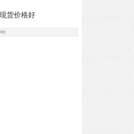
4L现货价格好
88次