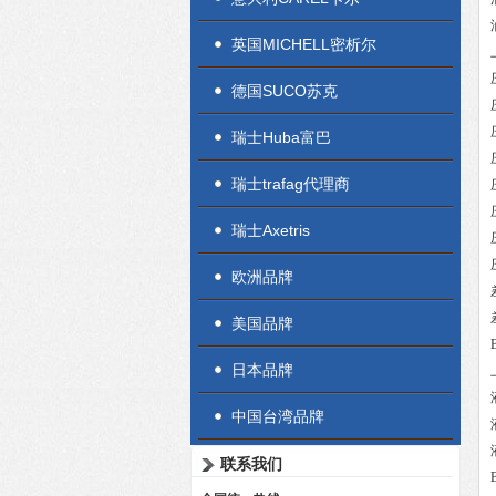
英国MICHELL密析尔
德国SUCO苏克
瑞士Huba富巴
瑞士trafag代理商
瑞士Axetris
欧洲品牌
美国品牌
日本品牌
中国台湾品牌
联系我们