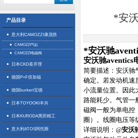
*安沃
产品目录
意大利CAMOZZI康茂胜
CAMOZZI气缸
*安沃驰aven
CAMOZZI电磁阀
安沃驰aventi
日本CKD喜开理
简要描述：安沃驰
德国P+F倍加福
确定。若发动机速
小流量位置。因此
德国burkert宝德
路能耗少。气管一般
日本TOYOOKI丰兴
磁阀一般为单电控
日本KURODA黑田精工
圈）。线圈电压等级
详细说明：@
安沃驰
意大利ATOS阿托斯