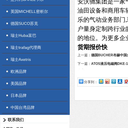
安沃驰集团是一家气
油田设备和商用车
英国MICHELL密析尔
乐的气动业务部门
德国SUCO苏克
户量身定制跨行业
瑞士Huba富巴
的地位。为更多企
货期报价快
瑞士trafag代理商
上一篇：
德国BUCHER布赫中
瑞士Axetris
理
下一篇：
ATOS液压电磁阀DKE-17
优惠价
欧洲品牌
分享到：
美国品牌
日本品牌
中国台湾品牌
联系我们