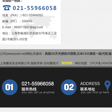
全国统一热线：
传真（FAX）：021-55966052
邮编（P.C）：200433
E-mail：
960077047@qq.com
地址：上海市杨浦区武东路32号海达工业
园1号楼201-202室
公司(www.pssh.net)网站关键词：
美国UE开关授权代理商
,
日本CKD授权一级代理
,
瑞
905898
上海鹏圣实业有限公司 版权所有 访问量统计：
网站地图
沪ICP备140428