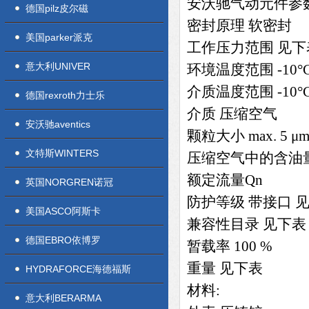
安沃驰气动元件参
德国pilz皮尔磁
密封原理 软密封
美国parker派克
工作压力范围 见下
意大利UNIVER
环境温度范围 -10°C 
介质温度范围 -10°C 
德国rexroth力士乐
介质 压缩空气
安沃驰aventics
颗粒大小 max. 5 μ
文特斯WINTERS
压缩空气中的含油量 1 m
额定流量Qn
英国NORGREN诺冠
防护等级 带接口 
美国ASCO阿斯卡
兼容性目录 见下表
德国EBRO依博罗
暂载率 100 %
重量 见下表
HYDRAFORCE海德福斯
材料:
意大利BERARMA