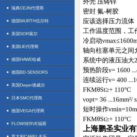
外壳 压铸锌
瑞典CEJN代理商
密封 氟-树胶
应该选择压力流体
德国WURTH伍尔特
工作温度范围，工
美国SOR索尔
冷启动νmax≤1600mm
美国UE代理商
轴向柱塞单元之间
系统中的液压油大25 K
德国HAWE哈威
预热阶段ν= 1600 ...
德国BD-SENSORS
连续运行ν= 400 ..
美国Dwyer德威尔
FKMθSt≥+ 110°C
日本SMC代理商
νopt= 36 ...16
短时操作νmin=10mm
德国VEGA代理商
FKMθSt≥+ 110°C
FLOWSERVE福斯
上海鹏圣实业有
意大利CAREL卡乐