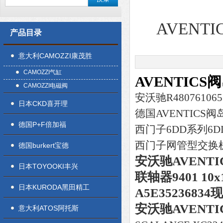
AVENT
产品目录
意大利CAMOZZI康茂胜
CAMOZZI气缸
AVENTICS
CAMOZZI电磁阀
安沃驰R48076106
日本CKD喜开理
德国AVENTIC
德国P+F倍加福
西门子6DD系列6D
西门子网管型交换机6G
德国burkert宝德
安沃驰AVENT
日本TOYOOKI丰兴
联轴器9401 10
日本KURODA黑田精工
A5E35236834
安沃驰AVENT
意大利ATOS阿托斯