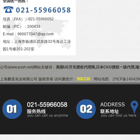
全国统一热线：
传真（FAX）：021-55966052
邮编（P.C）：200433
E-mail：
960077047@qq.com
地址：上海市杨浦区武东路32号海达工业
园1号楼201-202室
公司(www.pssh.net)网站关键词：
美国UE开关授权代理商
,
日本CKD授权一级代理
,
瑞
906336
上海鹏圣实业有限公司 版权所有 访问量统计：
网站地图
沪ICP备140428