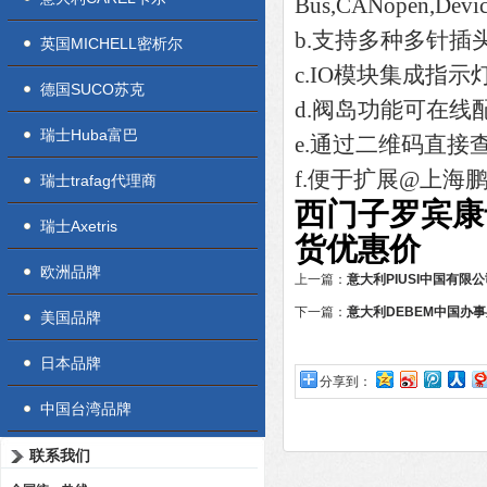
Bus,CANopen,Device
b.支持多种多针插头，
英国MICHELL密析尔
c.IO模块集成指示
德国SUCO苏克
d.阀岛功能可在线
瑞士Huba富巴
e.通过二维码直接
f.便于扩展@上海
瑞士trafag代理商
西门子罗宾康
瑞士Axetris
货优惠价
欧洲品牌
上一篇：
意大利PIUSI中国有限
下一篇：
意大利DEBEM中国办
美国品牌
日本品牌
分享到：
中国台湾品牌
联系我们