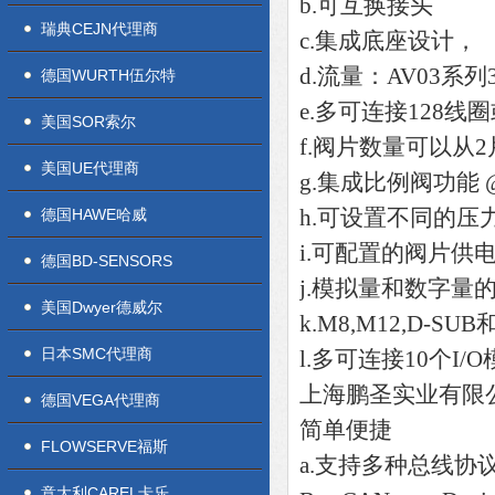
b.可互换接头
瑞典CEJN代理商
c.集成底座设计，
d.流量：AV03系列
德国WURTH伍尔特
e.多可连接128线
美国SOR索尔
f.阀片数量可以从
美国UE代理商
g.集成比例阀功能
h.可设置不同的压
德国HAWE哈威
i.可配置的阀片供
德国BD-SENSORS
j.模拟量和数字量的
美国Dwyer德威尔
k.M8,M12,D-S
日本SMC代理商
l.多可连接10个I/
上海鹏圣实业有限
德国VEGA代理商
简单便捷
FLOWSERVE福斯
a.支持多种总线协议，如Pr
意大利CAREL卡乐