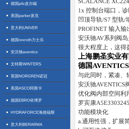
SCALANCE XC224
德国pilz皮尔磁
1x 控制台端口，诊断
美国parker派克
凹顶导轨/S7 型轨/墙
意大利UNIVER
PROFINET 输入输
安沃驰AV系列阀
德国rexroth力士乐
很大程度上，这得
安沃驰aventics
上海鹏圣实业有
文特斯WINTERS
德国AVENTI
与此同时，紧凑、
英国NORGREN诺冠
安沃驰AVENTIC
美国ASCO阿斯卡
优化阀内部空间利
德国EBRO依博罗
罗宾康A5E33032
功能模块化
HYDRAFORCE海德福斯
a.通用性强，扩展
意大利BERARMA