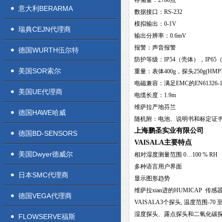
存储量：2700点
意大利BERARMA
数据接口：RS-232
模拟输出：0-1V
瑞典CEJN代理商
输出分辨率：0.6mV
报警：声音报警
德国WURTH伍尔特
防护等级：IP54（壳体），IP65
美国SOR索尔
重量：表体400g，探头250g(HMP75),
电磁兼容：满足EMC的EN61326-1:
美国UE代理商
电缆长度：1.9m
维萨拉产地芬兰
德国HAWE哈威
随机附：电池、说明书和标定证
上海鹏圣实业有限公司
德国BD-SENSORS
VAISALA主要特点
美国Dwyer德威尔
相对湿度测量范围 0…100 % RH
多种语言用户界面
日本SMC代理商
显示图形趋势
维萨拉xian进的HUMICAP 传感
德国VEGA代理商
VAISALA3个探头, 温度范围-70 至+
湿度探头、露点探头和二氧化碳
FLOWSERVE福斯