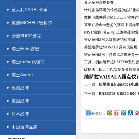
显示多种湿度参数
意大利CAREL卡乐
针对恶劣环境的传感器加热和化
数据下载并通过MI70 Link 软
英国MICHELL密析尔
甚至在
极duan
恶劣的环境中同样
NIST 溯源 (带证书) 上海鹏圣
德国SUCO苏克
维萨拉HM70温湿度表结构牢固
芬兰维萨拉VAISALA露点仪应用
瑞士Huba富巴
维萨拉HM70手持式温湿度表是
瑞士trafag代理商
工具，例如维萨拉HMT330系
碳探头，因此可以实现多参数测
瑞士Axetris
维萨拉VAISALA露点
上一篇：
纽曼蒂克Numatics电
欧洲品牌
货
下一篇：
ENS3218-5-0520-
美国品牌
现货报价
日本品牌
分享到：
中国台湾品牌