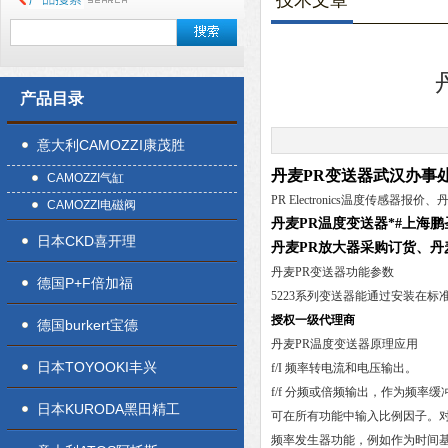
技术文章
产品目录
意大利CAMOZZI康茂胜
丹麦PR变送器武汉办事
CAMOZZI气缸
PR Electronics温度传感器
CAMOZZI电磁阀
丹麦PR温度变送器*#上海
日本CKD喜开理
丹麦PR放大器采购订货、丹
丹麦PR变送器功能参数
德国P+F倍加福
5223系列变送器能通过安装在标准
授权一级代理商
德国burkert宝德
丹麦PR温度变送器原理应用
日本TOYOOKI丰兴
f/I 频率转电流和电压输出。
f/f 分频或倍频输出，作为频率缓
日本KURODA黑田精工
可在所有功能中输入比例因子。
频率发生器功能，例如作为时间