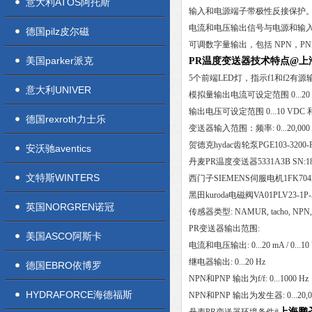
意大利ATOS阿托斯
输入和电源端子带极性反接保护
电流和电压输出信号与电源和输
德国pilz皮尔磁
可调数字量输出，包括 NPN，P
美国parker派克
PR温度变送器技术特点@上
5个前端LED灯，指示f1和f2
意大利UNIVER
模拟量输出电流可设定范围 0...20
输出电压可设定范围 0...10 VDC 
德国rexroth力士乐
变送器输入范围：频率: 0...20,000 
贺德克hydac齿轮泵PGE103-3200-
安沃驰aventics
丹麦PR温度变送器5331A3B SN:
文特斯WINTERS
西门子SIEMENS伺服电机1FK7042
黑田kuroda电磁阀VA01PLV23-1P
英国NORGREN诺冠
传感器类型: NAMUR, tacho, NPN, P
PR变送器输出范围:
美国ASCO阿斯卡
电流和电压输出: 0...20 mA / 0...10
继电器输出: 0...20 Hz
德国EBRO依博罗
NPN和PNP 输出为f/f: 0...1000 Hz
HYDRAFORCE海德福斯
NPN和PNP 输出为发生器: 0...20,0
上海鹏