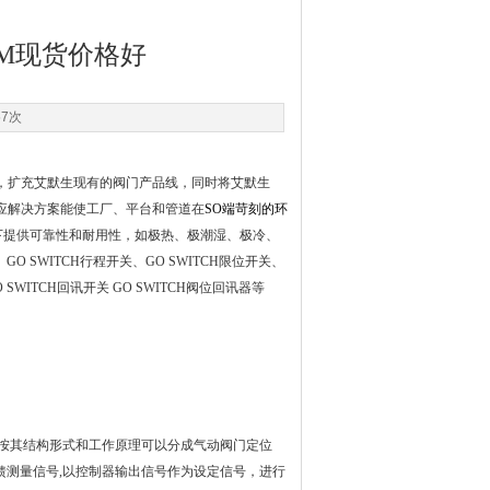
NMM现货价格好
57次
分，扩充艾默生现有的阀门产品线，同时将艾默生
位感应解决方案能使工厂、平台和管道在
SO端苛刻的环
下提供可靠性和耐用性，如极热、极潮湿、极冷、
 SWITCH行程开关、GO SWITCH限位开关、
 SWITCH回讯开关 GO SWITCH阀位回讯器等
门定位器按其结构形式和工作原理可以分成气动阀门定位
馈测量信号,以控制器输出信号作为设定信号，进行