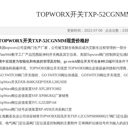
TOPWORX开关TXP-52CG
更新时间：2022-07-06 点击次数：23
TOPWORX开关TXP-52CGNMM现货价格好
美国topworx公司是阀门生产厂家，公司被艾默生收购后成为艾默生过程管理的一部
PlantWeb数字工厂产品范围延伸到开关阀及其它仪表。美国Topworx阀门控制和定
境中实现更为智能化和有效的管理及控制。go switch限位开关可在各种LE端
环境条件
易腐蚀和易爆环境。TOPWORX限位开关现货 TOPWORX阀位反馈器扬州授权代理商、GO
GO SWITCH阀门开关报价、GO SWITCH阀位传感器、GOSWITCH阀位开关现货、GO
TopWorx开关DXR-M40GSEB*DXR-L20GSEB
TopWorx阀位反馈装置SSP-XPL2BYN3002
TopWorx阀位反馈装置SSP-XP00GR42厂家销售
TopWorx阀位反馈装置IVC-G2Z2BP144
TopWorx阀门信号反馈装置RP-4XM2GR采购订货
上海鹏圣实业公司供应销售TOPWORX回讯开关TXP-L2CGNPM000006217阀
器、电气阀门定位器阀门定位器是控制阀的主要附件.它将阀杆位移信号作为输入的反