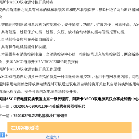
阿斯卡ASCO双电源转换开关特点
使两台断路器之间具有可靠的机械联锁装置和电气联锁保护，
彻D
杜绝了两台断路器同
价
1.智能化控制器采用单片机为控制核心，硬件简洁，功能*，扩展方便，可靠性高。A
2.具有短路、过载保护功能，过压、欠压、缺相自动转换功能与智能报警功能。
3.自动转换参数可在外部自由设定。
4.具有操作电机智能保护功能。
5.本装置带有消防控制电路，当消防控制中心给一控制信号进入智能控制器，两台断路
价、美国ASCO电源开关7ATSC30230H5现货报价
阿斯卡ASCO双电源切换开关工作原理
ASCO双电源自动切换开关指的就是一种由微处理器控制，适用于电网系统内部，网
遇到常用电突然故障或停电情况时可以通过双电源自动转换开关使其自动转换到备用电
自动化程度高、安全可靠的双电源自动转换开关。
美国ASCO双电源切换装置山东一级代理商、阿斯卡ASCO双电源武汉办事处销售中心
上一篇：
GD200A-090G/110P-4英威腾变频器授权代
理商现货
下一篇：
750102PILZ继电器模块厂家销售
分享到：
欢迎您！