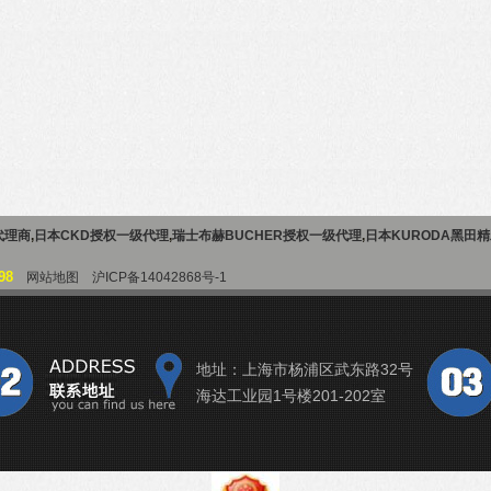
代理商
,
日本CKD授权一级代理
,
瑞士布赫BUCHER授权一级代理
,
日本KURODA黑田
98
网站地图
沪ICP备14042868号-1
地址：上海市杨浦区武东路32号
海达工业园1号楼201-202室