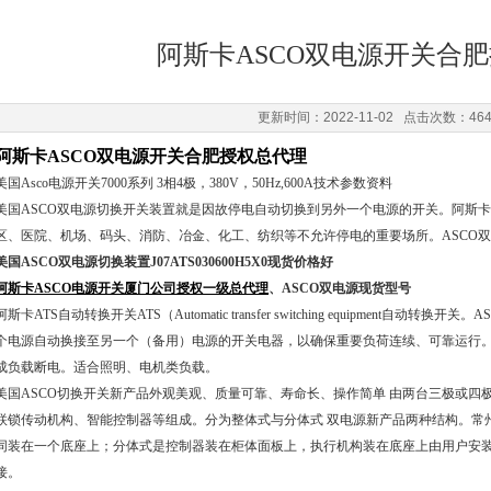
阿斯卡ASCO双电源开关合
更新时间：2022-11-02 点击次数：46
阿斯卡ASCO双电源开关合肥授权总代理
美国Asco电源开关7000系列 3相4极，380V，50Hz,600A技术参数资料
美国ASCO双电源切换开关装置就是因故停电自动切换到另外一个电源的开关。阿斯卡
区、医院、机场、码头、消防、冶金、化工、纺织等不允许停电的重要场所。ASCO
美国ASCO双电源切换装置J07ATS030600H5X0现货价格好
阿斯卡ASCO电源开关厦门公司授权一级总代理
、ASCO双电源现货型号
阿斯卡ATS自动转换开关ATS（Automatic transfer switching equipment自
个电源自动换接至另一个（备用）电源的开关电器，以确保重要负荷连续、可靠运行。A
成负载断电。适合照明、电机类负载。
美国ASCO切换开关新产品外观美观、质量可靠、寿命长、操作简单 由两台三极或四极
联锁传动机构、智能控制器等组成。分为整体式与分体式 双电源新产品两种结构。常
同装在一个底座上；分体式是控制器装在柜体面板上，执行机构装在底座上由用户安装
接。