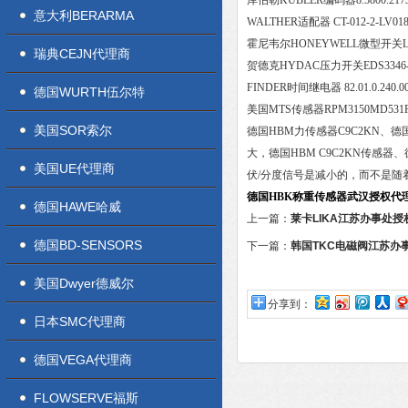
库伯勒KUBLER编码器8.5800.217
意大利BERARMA
WALTHER适配器 CT-012-2-LV018
霍尼韦尔HONEYWELL微型开关
瑞典CEJN代理商
贺德克HYDAC压力开关EDS3346-2-0
FINDER时间继电器 82.01.0.240.000
德国WURTH伍尔特
美国MTS传感器RPM3150MD531
美国SOR索尔
德国HBM力传感器C9C2KN、德
大，德国HBM C9C2KN传感器、
美国UE代理商
伏/分度信号是减小的，而不是随着
德国HBK称重传感器武汉授权代
德国HAWE哈威
上一篇：
莱卡LIKA江苏办事处
德国BD-SENSORS
下一篇：
韩国TKC电磁阀江苏办
美国Dwyer德威尔
分享到：
日本SMC代理商
德国VEGA代理商
FLOWSERVE福斯