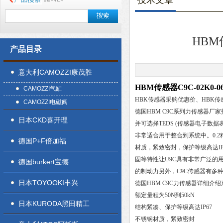
技术文章
HBM
产品目录
意大利CAMOZZI康茂胜
HBM传感器C9C-02K0-
CAMOZZI气缸
HBK传感器采购优惠价、HBK
CAMOZZI电磁阀
德国HBM C9C系列力传感器厂
日本CKD喜开理
并可选择TEDS (传感器电子数
非常适合用于整合到系统中。0.2
德国P+F倍加福
材质，紧致密封，保护等级高达I
固等特性让U9C具有非常广泛的
德国burkert宝德
的制动力另外，C9C传感器有多
日本TOYOOKI丰兴
德国HBM C9C力传感器详细介
额定量程为50N到50kN
日本KURODA黑田精工
结构紧凑、保护等级高达IP67
不锈钢材质，紧致密封