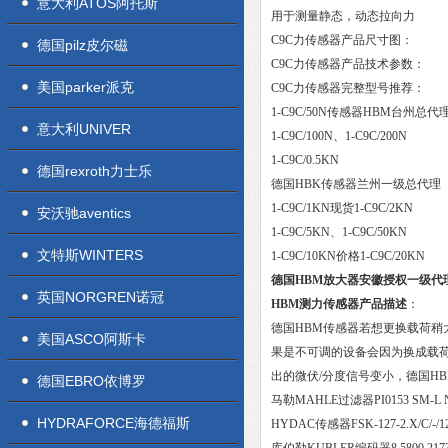
意大利ATOS阿托斯
用于测量静态，动态拉向力
C9C力传感器产品尺寸图：
德国pilz皮尔磁
C9C力传感器产品技术参数：
美国parker派克
C9C力传感器完整型号推荐：
1-C9C/50N传感器HBM台州总代
意大利UNIVER
1-C9C/100N、1-C9C/200N
1-C9C/0.5KN
德国rexroth力士乐
德国HBK传感器兰州一级总代理
1-C9C/1KN现货1-C9C/2KN
安沃驰aventics
1-C9C/5KN、1-C9C/50KN
文特斯WINTERS
1-C9C/10KN价格1-C9C/20KN
德国HBM放大器安徽授权一级代
英国NORGREN诺冠
HBM测力传感器产品描述
：
德国HBM传感器若想更换载荷稍大一
美国ASCO阿斯卡
果是不可调的设备会因为换成载荷较大的德
出的微伏/分度信号变小，德国HB
德国EBRO依博罗
马勒MAHLE过滤器PI0153 SM-L 
HYDRAFORCE海德福斯
HYDAC传感器FSK-127-2.X/C/