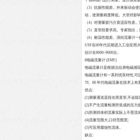
干饱和蒸汽进行测量。这些误差如
（3）抗振性能差。外来振动会
动，使测量精度降低。大管径影
（4）对测量脏污介质适应性差。
（5）直管段要求高。专家指出，涡
（6）耐温性能差。涡街流量计一般
USF在60年代后期进入工业应用,
估计在8000~9000台。
8电磁流量计 (EMF)
电磁流量计是根据法拉弟电磁感
电磁流量计有一系列优良特性,可以
70、80 年代电磁流量在技术
优点:
(1)测量通道是段光滑直管,不会
(2)不产生流量检测所造成的压力损
(3)所测得体积流量实际上不受
(4)流量范围大,口径范围宽;
(5)可应用腐蚀性流体。
缺点: