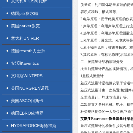
意大利ATOS阿托斯
质量式；利用流体动量原理的靶
容积式和堰、槽式等等。
德国pilz皮尔磁
2.电学原理：用于此类原理的仪表
美国parker派克
3.声学原理：利用声学原理进行
4.热学原理：利用热学原理测量
意大利UNIVER
5.光学原理：激光式、光电式等
6.原于物理原理：核磁共振式、
德国rexroth力士乐
7.其它原理：有标记原理(示踪原
二、按流量计结构原理分类
安沃驰aventics
按当前流量计产品的实际情况，
文特斯WINTERS
1差压式流量计
差压式流量计是根据安装于管道中
英国NORGREN诺冠
差压式流量计由一次装置(检测件
丘里流量计、均速管流量计等。
美国ASCO阿斯卡
二次装置为各种机械、电子、机电
种类规格庞杂的一大类仪表,它既
德国EBRO依博罗
艾默生Rosemount质量流量计
HYDRAFORCE海德福斯
差压式流量计的检测件按其作用