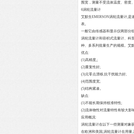
围宽，测量不受流体温度、密度
6涡轮流量计
艾默生EMERSON涡轮流量计,
表。
一般它由传感器和显示仪两部分组
涡轮流量计和容积式流量计、科里
种、多系列批量生产的规模。艾默生R
优点:
(1)高精度,;
(2)重复性好;
(3)元零点漂移,抗干扰能力好;
(4)范围度宽;
(5)结构紧凑。
缺点:
(1)不能长期保持校准特性;
(2)流体物性对流量特性有较大影
应用概况:
涡轮流量计在以下一些测量对象
在欧洲和美国,涡轮流量计在用量上