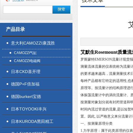
技术文章
产品目录
意大利CAMOZZI康茂胜
艾默生Rosemount质
CAMOZZI气缸
罗斯蒙特EMERSON流量计现货报价
CAMOZZI电磁阀
测量流体流量的仪表统称为流量
日本CKD喜开理
的要求越来越高，流量测量技术日
每种产品都有它特定的适用性,也
德国P+F倍加福
原理等。按流量计的结构原理进
体振荡流量计中的涡街流量计、
德国burkert宝德
按测量对象划分就有封闭管道和明
日本TOYOOKI丰兴
时间内流过管道的流量,是以短暂
置。因此, 以严格意义来分流量
日本KURODA黑田精工
一、按测量原理分类
1.力学原理：属于此类原理的仪