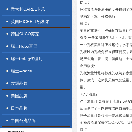
优点：
意大利CAREL卡乐
标准节流件是通用的，并得到了
能稳定可靠、价格低廉；
英国MICHELL密析尔
缺点：
测量的重复性、准确度在流量计
德国SUCO苏克
有关,一般范围度仅 3∶1 ～ 
一台孔板流量计正常运行，水泵
瑞士Huba富巴
孔板以内孔锐角线来保证精度，
瑞士trafag代理商
易产生跑、冒、滴、漏问题，大
应用概况:
瑞士Axetris
孔板流量计是将标准孔板与多参
体、蒸汽、液体及天然气的流量。
欧洲品牌
量。
3浮子流量计
美国品牌
浮子流量计,又称转子流量计,是
日本品牌
从而使浮子可以在锥管内自由地
浮子流量计是仅次于差压式流量计
中国台湾品牌
金额占流量仪表的15%~20%。我国
特点: