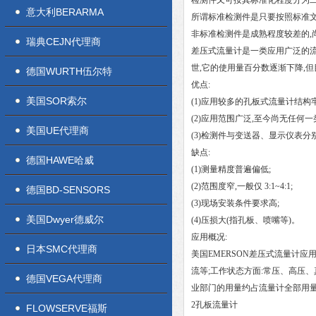
检测件又可按其标准化程度分为二
意大利BERARMA
所谓标准检测件是只要按照标准文
非标准检测件是成熟程度较差的,
瑞典CEJN代理商
差压式流量计是一类应用广泛的流
世,它的使用量百分数逐渐下降,
德国WURTH伍尔特
优点:
美国SOR索尔
(1)应用较多的孔板式流量计结构
(2)应用范围广泛,至今尚无任何
美国UE代理商
(3)检测件与变送器、显示仪表
缺点:
德国HAWE哈威
(1)测量精度普遍偏低;
(2)范围度窄,一般仅 3:1~4:1;
德国BD-SENSORS
(3)现场安装条件要求高;
美国Dwyer德威尔
(4)压损大(指孔板、喷嘴等)。
应用概况:
日本SMC代理商
美国EMERSON差压式流量计应
流等;工作状态方面:常压、高压、
德国VEGA代理商
业部门的用量约占流量计全部用量的 1
2孔板流量计
FLOWSERVE福斯