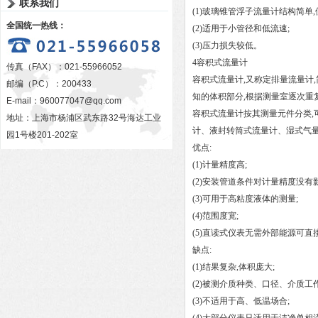
联系我们
(1)玻璃锥管浮子流量计结构简单
全国统一热线：
(2)适用于小管径和低流速;
(3)压力损失较低。
4容积式流量计
传真（FAX）：021-55966052
容积式流量计,又称定排量流量计
邮编（P.C）：200433
知的体积部分,根据测量室逐次重
E-mail：
960077047@qq.com
容积式流量计按其测量元件分类
地址：上海市杨浦区武东路32号海达工业
计、液封转筒式流量计、湿式气
园1号楼201-202室
优点:
(1)计量精度高;
(2)安装管道条件对计量精度没有影
(3)可用于高粘度液体的测量;
(4)范围度宽;
(5)直读式仪表无需外部能源可直
缺点:
(1)结果复杂,体积庞大;
(2)被测介质种类、口径、介质工
(3)不适用于高、低温场合;