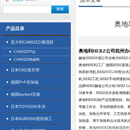
技术文章
奥地
产品目录
意大利CAMOZZI康茂胜
奥地利HERZ公司杭州
CAMOZZI气缸
赫兹HERZ中国公司全称为HERZ GmbH Kun
CAMOZZI电磁阀
奥地利HERZ工厂,德国HERZ原装正
日本CKD喜开理
热和折湾机,HERZNTG100型台式
机,HERZ工匠,HERZ手动焊接机
德国P+F倍加福
品牌HERZ赫兹公司介绍 HERZ Gm
50多年来，HERZ在许多欧洲国
德国burkert宝德
奥地利HERZ的产品范围包括，
日本TOYOOKI丰兴
穹曲工作台、手动焊接挤出机、
光机、加热元件等等。工艺热技
日本KURODA黑田精工
加热器、用于加热和点火技术的点
价格，
奥地利HERZ热风枪现货