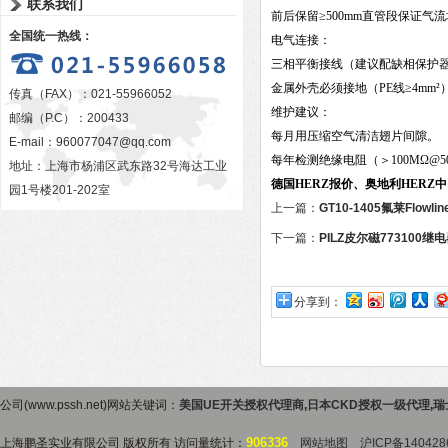
联系我们
前后保留≥500mm直管段保证气
全国统一热线：
电气连接：
三相平衡接线（建议配缺相保护
金属外壳必须接地（PE线≥4mm²
传真（FAX）：021-55966052
维护建议：
邮编（P.C）：200433
每月用压缩空气清洁翅片间隙。
E-mail：
960077047@qq.com
每年检测绝缘电阻（＞100MΩ@50
地址：上海市杨浦区武东路32号海达工业
德国HERZ报价、奥地利HERZ
园1号楼201-202室
上一篇：
GT10-1405氟莱Flow
下一篇：
PILZ皮尔磁773100
分享到：
公司(www.pssh.net)网站关键词：
美国UE开关授权代理商
,
日本CKD授权一级代理
,
瑞
906336
上海鹏圣实业有限公司 版权所有 访问量统计：
网站地图
沪ICP备140428