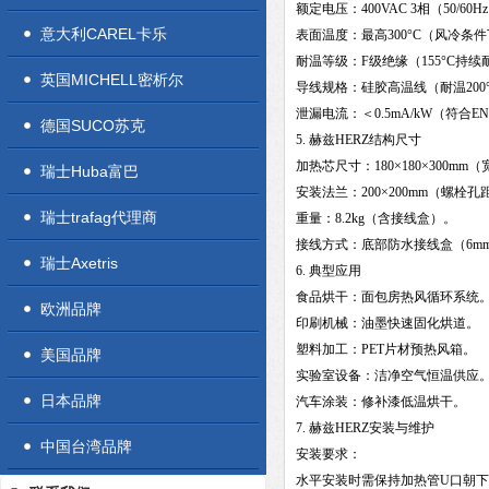
额定电压：400VAC 3相（50/60H
意大利CAREL卡乐
表面温度：最高300°C（风冷条
耐温等级：F级绝缘（155°C持续
英国MICHELL密析尔
导线规格：硅胶高温线（耐温200
泄漏电流：＜0.5mA/kW（符合EN 
德国SUCO苏克
5. 赫兹HERZ结构尺寸
加热芯尺寸：180×180×300mm
瑞士Huba富巴
安装法兰：200×200mm（螺栓孔距
瑞士trafag代理商
重量：8.2kg（含接线盒）。
接线方式：底部防水接线盒（6m
瑞士Axetris
6. 典型应用
食品烘干：面包房热风循环系统
欧洲品牌
印刷机械：油墨快速固化烘道。
塑料加工：PET片材预热风箱。
美国品牌
实验室设备：洁净空气恒温供应
日本品牌
汽车涂装：修补漆低温烘干。
7. 赫兹HERZ安装与维护
中国台湾品牌
安装要求：
水平安装时需保持加热管U口朝