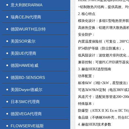
HERZ 5700156是奥地利
意大利BERARMA
+铝制散热片结构，提供高效、
2. 核心特点
瑞典CEJN代理商
模块化设计：多组U型电热管并联
高效热交换：铝翅片增大散热面积
德国WURTH伍尔特
安全防护：
美国SOR索尔
内置温度保险丝（可复位，200°
IP54防护等级（防尘防溅水）。
美国UE代理商
低风阻设计：波纹翅片排列优化，压
兼容控制：可接PLC/PID调节器
德国HAWE哈威
3. 赫兹HERZ选型指南
功率配置：
德国BD-SENSORS
标准6kW（3组×2kW，星型接法
美国Dwyer德威尔
可选3kW/9kW定制（电压380V或
风道尺寸：适配矩形管道200×20
日本SMC代理商
特殊版本：
防爆型（ATEX II 3G Ex ec IIC T
德国VEGA代理商
食品级（不锈钢304外壳，符合EC19
4. 赫兹HERZ技术参数
FLOWSERVE福斯