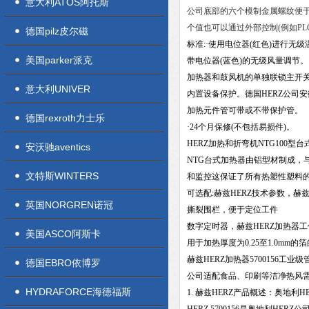
意大利ATOS阿托斯
公司底部的六个模制金属螺纹便
个值也可以通过外部控制(例如PLC
德国pilz皮尔磁
标准:·使用电位器(红色)进行无
美国parker派克
带电位器(蓝色)的无级风量调节。
加热器和鼓风机的单独联锁主开
意大利UNIVER
内置设备保护。德国HERZ公司
加热元件管可带或不带保护管。
德国rexroth力士乐
·24个月保修(不包括易损件)。
HERZ加热和折弯机NTG100型
安沃驰aventics
NTG台式加热器由铝型材制成，
文特斯WINTERS
和监控这保证了所有热塑性塑料
可选配:赫兹HERZ技术参数，赫兹
英国NORGREN诺冠
撕裂围栏，便于定位工件
数字定时器，赫兹HERZ加热器
美国ASCO阿斯卡
用于加热厚度为0.25至1.0mm
赫兹HERZ加热器5700156
德国EBRO依博罗
公司适配食品、印刷等洁净热风需
HYDRAFORCE海德福斯
1. 赫兹HERZ产品概述：奥地利