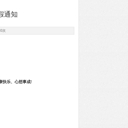
假通知
30次
康快乐、心想事成!