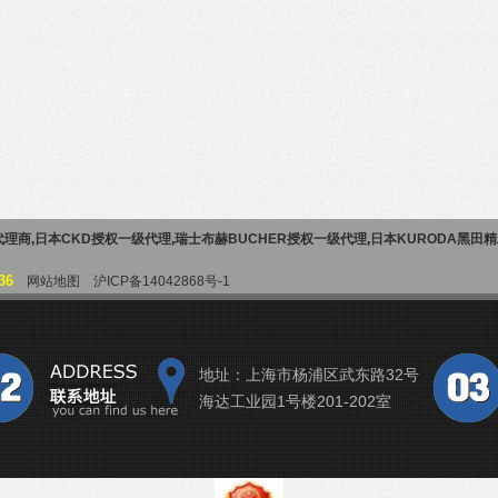
代理商
,
日本CKD授权一级代理
,
瑞士布赫BUCHER授权一级代理
,
日本KURODA黑田
36
网站地图
沪ICP备14042868号-1
地址：上海市杨浦区武东路32号
海达工业园1号楼201-202室