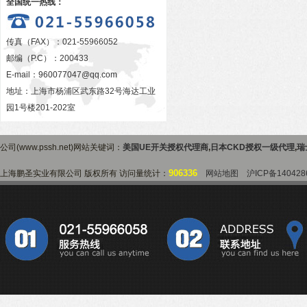
全国统一热线：
传真（FAX）：021-55966052
邮编（P.C）：200433
E-mail：
960077047@qq.com
地址：上海市杨浦区武东路32号海达工业
园1号楼201-202室
公司(www.pssh.net)网站关键词：
美国UE开关授权代理商
,
日本CKD授权一级代理
,
瑞
906336
上海鹏圣实业有限公司 版权所有 访问量统计：
网站地图
沪ICP备140428