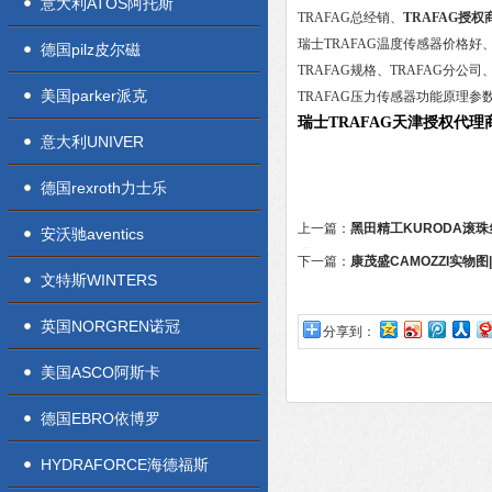
意大利ATOS阿托斯
TRAFAG总经销、
TRAFAG授权
瑞士TRAFAG温度传感器价格好
德国pilz皮尔磁
TRAFAG规格、TRAFAG分公司
美国parker派克
TRAFAG压力传感器功能原理参
瑞士TRAFAG天津授权代理
意大利UNIVER
德国rexroth力士乐
上一篇：
黑田精工KURODA滚
安沃驰aventics
理
下一篇：
康茂盛CAMOZZI实物
文特斯WINTERS
英国NORGREN诺冠
分享到：
美国ASCO阿斯卡
德国EBRO依博罗
HYDRAFORCE海德福斯