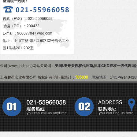
全国统一热线：
传真（FAX）：021-55966052
邮编（P.C）：200433
E-mail：
960077047@qq.com
地址：上海市杨浦区武东路32号海达工业
园1号楼201-202室
公司(www.pssh.net)网站关键词：
美国UE开关授权代理商
,
日本CKD授权一级代理
,
瑞
905898
上海鹏圣实业有限公司 版权所有 访问量统计：
网站地图
沪ICP备140428